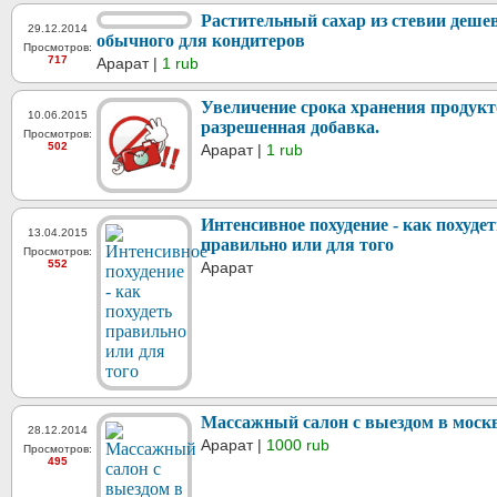
Растительный сахар из стевии деше
29.12.2014
обычного для кондитеров
Просмотров:
717
Арарат |
1 rub
Увеличение срока хранения продукт
10.06.2015
разрешенная добавка.
Просмотров:
502
Арарат |
1 rub
Интенсивное похудение - как похудет
13.04.2015
правильно или для того
Просмотров:
552
Арарат
Массажный салон с выездом в моск
28.12.2014
Арарат |
1000 rub
Просмотров:
495