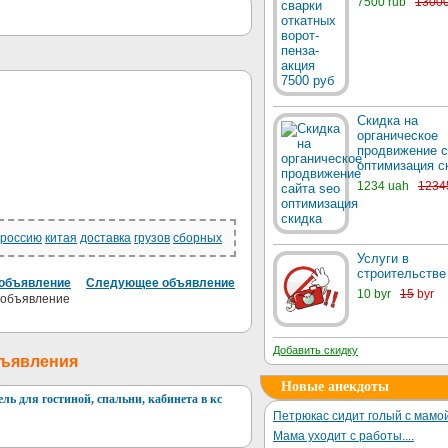
7500 rub
1300
Скидка на
органическое
продвижение с
оптимизация с
1234 uah
1234
россию
китая
доставка
грузов
сборных
Услуги в
строительстве
объявление
Следующее объявление
10 byr
15
byr
Добавить скидку
бъявления
Новые анекдоты
бель для гостиной, спальни, кабинета в кс
Петрюкас сидит голый с мамой
Мама уходит с работы....