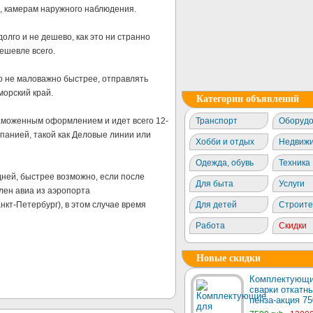
, камерам наружного наблюдения.
долго и не дешево, как это ни странно
дешевле всего.
о не маловажно быстрее, отправлять
морский край.
Категории объявлений
таможенным оформлением и идет всего 12-
Транспорт
Оборудо
мпанией, такой как Деловые линии или
Хобби и отдых
Недвижи
Одежда, обувь
Техника
дней, быстрее возможно, если после
Для быта
Услуги
лен авиа из аэропорта
кт-Петербург), в этом случае время
Для детей
Строите
Работа
Скидки
Новые скидки
Комплектующи
сварки откатны
пенза-акция 75