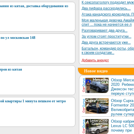
К сексопатологу подходит му
вания из китая, доставка оборудования из
Два пифара рассердились....
Атака канадского крокодила. П
Моя маленькая девочка Амай
спит ... пока не начнется ее л
Разговаривают два друга...
За углом стоят проститутки...
 по ул московская 148
Два друга встречаются уже...
Батальон, командир роты, об
к своим солдатам...
Добавить анекдот
еров из китая
Новое видео
Обзор Merc
2020: Ребек
Джексон тес
первую ступ
Обзор Cupra
ой квартиры 1 минута пешком от метро
Formentor 20
Великобрита
рулем супер
Обзор кабри
Lexus LC 50
почему при