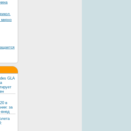
жчина
рикол.
я мирно
ращается
edes GLA
ка
тирует
ен
20 в
нии: за
-внед
олета
0: