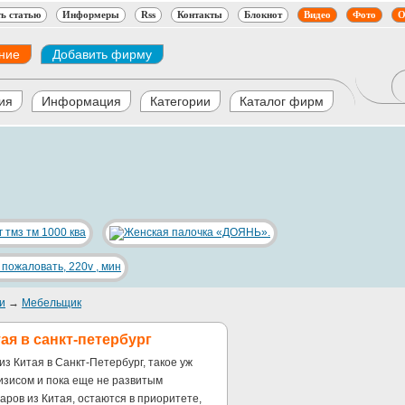
ь статью
Информеры
Rss
Контакты
Блокнот
Видео
Фото
О
ние
Добавить фирму
ия
Информация
Категории
Каталог фирм
и
→
Мебельщик
ая в санкт-петербург
из Китая в Санкт-Петербург, такое уж
ризисом и пока еще не развитым
аров из Китая, остаются в приоритете,