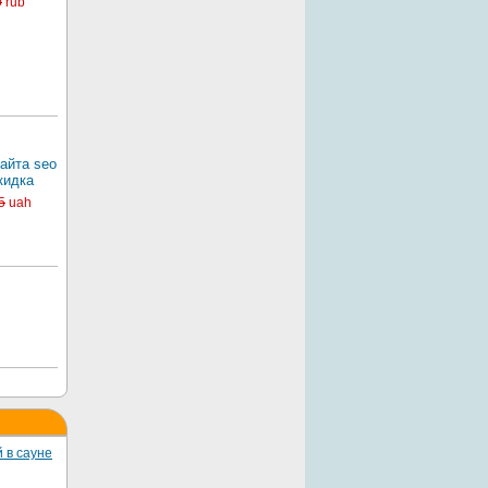
0
rub
айта seo
кидка
5
uah
 в сауне