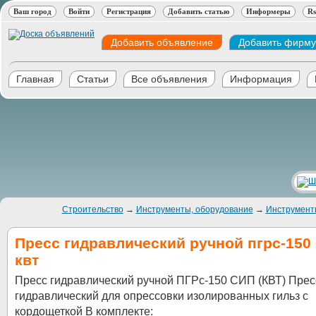
Ваш город
Войти
Регистрация
Добавить статью
Информеры
Rs
Добавить объявление
Добавить фирму
Главная
Статьи
Все объявления
Информация
Строительство
→
Инструменты, оборудование
→
Инструмент
Пресс гидравлический ручной пгрс-150
квт
Пресс гидравлический ручной ПГРс-150 СИП (КВТ) Прес
гидравлический для опрессовки изолированных гильз с
кордощеткой В комплекте: