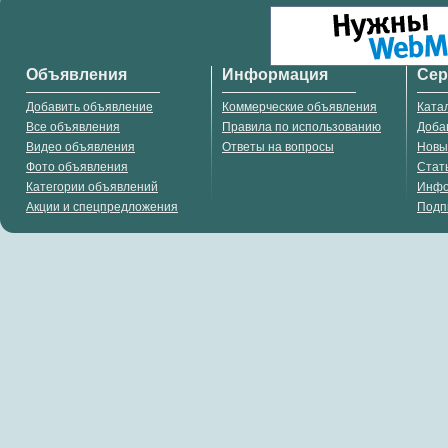
Объявления
Информация
Се
Добавить объявление
Коммерческие объявления
Ката
Все объявления
Правила по использованию
Доба
Видео объявления
Ответы на вопросы
Новы
Фото объявления
Стат
Категории объявлений
Инф
Акции и спецпредложения
Подп