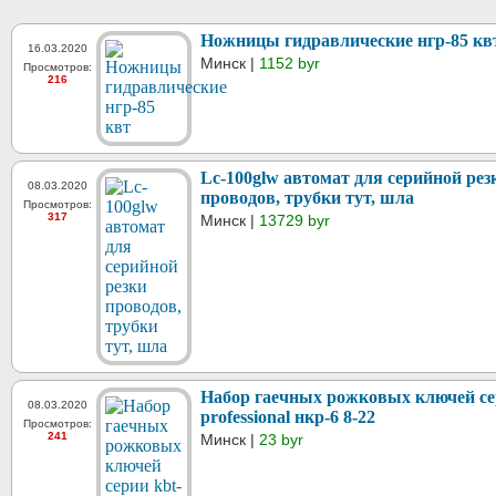
Ножницы гидравлические нгр-85 кв
16.03.2020
Минск |
1152 byr
Просмотров:
216
Lc-100glw автомат для серийной рез
08.03.2020
проводов, трубки тут, шла
Просмотров:
317
Минск |
13729 byr
Набор гаечных рожковых ключей се
08.03.2020
professional нкр-6 8-22
Просмотров:
241
Минск |
23 byr