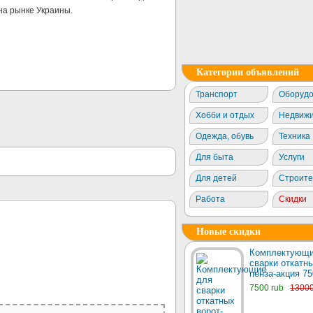
на рынке Украины.
Категории объявлений
Транспорт
Оборудо
Хобби и отдых
Недвижи
Одежда, обувь
Техника
Для быта
Услуги
Для детей
Строите
Работа
Скидки
Новые скидки
Комплектующи
сварки откатны
пенза-акция 75
7500 rub
1300