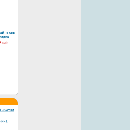
айта seo
кидка
5
uah
 в сауне
жчина