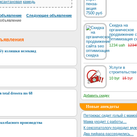
ксантановая
камедь
объявление
Следующее объявление
Скидка на
органическое
продвижение с
оптимизация с
бъявления
1234 uah
1234
б/у излишки нелеквид
Услуги в
строительстве
10 byr
15
byr
 total drosera ms 68
Добавить скидку
Новые анекдоты
Петрюкас сидит голый с мамой
Мама уходит с работы....
колбасного производства
К сексопатологу подходит му
Два пифара рассердились....