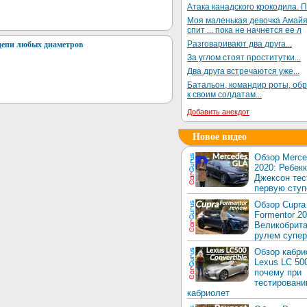
Атака канадского крокодила. П
Моя маленькая девочка Амай
спит ... пока не начнется ее л
Разговаривают два друга...
цепи любых диаметров
За углом стоят проститутки...
Два друга встречаются уже...
Батальон, командир роты, об
к своим солдатам...
Добавить анекдот
Новое видео
Обзор Merc
2020: Ребек
Джексон тес
первую ступ
Обзор Cupra
Formentor 20
Великобрита
рулем супер
Обзор кабри
Lexus LC 50
почему при
тестировани
кабриолет