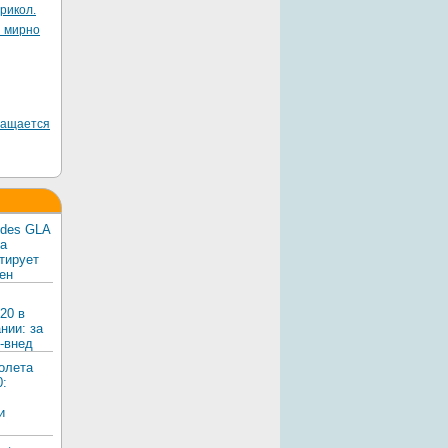
рикол.
я мирно
ращается
edes GLA
ка
тирует
ен
20 в
нии: за
-внед
олета
0:
и