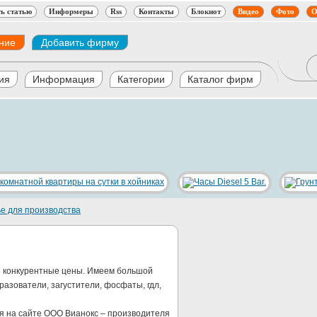
ь статью
Информеры
Rss
Контакты
Блокнот
Видео
Фото
О
ние
Добавить фирму
ия
Информация
Категории
Каталог фирм
е для производства
и конкурентные цены. Имеем большой
азователи, загустители, фосфаты, гдл,
я на сайте ООО Вианокс – производителя