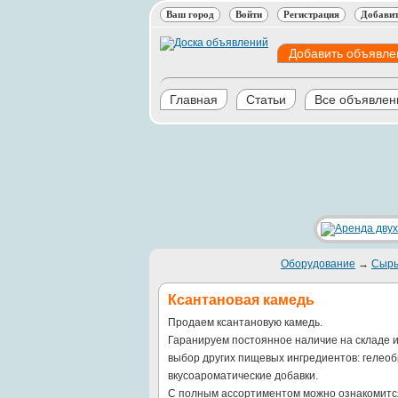
Ваш город
Войти
Регистрация
Добавит
Добавить объявле
Главная
Статьи
Все объявлен
Оборудование
→
Сырь
Ксантановая камедь
Продаем ксантановую камедь.
Гаранируем постоянное наличие на складе 
выбор других пищевых ингредиентов: гелеобр
вкусоароматические добавки.
С полным ассортиментом можно ознакомитс