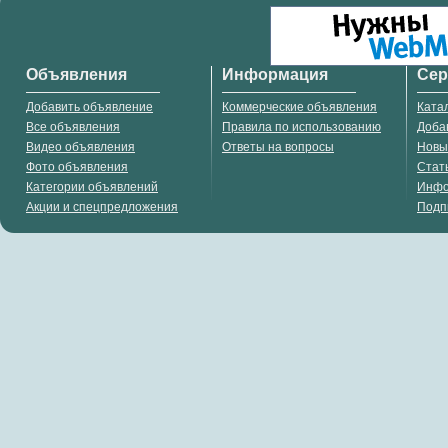
Объявления
Информация
Се
Добавить объявление
Коммерческие объявления
Ката
Все объявления
Правила по использованию
Доба
Видео объявления
Ответы на вопросы
Новы
Фото объявления
Стат
Категории объявлений
Инф
Акции и спецпредложения
Подп