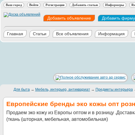
Ваш город
Войти
Регистрация
Добавить статью
Информеры
Rs
Добавить объявление
Добавить фирму
Главная
Статьи
Все объявления
Информация
Для быта
→
Мебель, интерьер, антиквариат
→
Предметы интерьера
Европейские бренды эко кожы опт роз
Продаем эко кожу из Европы оптом и в розницу .Доставк
(ткань (шторная, мебельная, автомобильная)