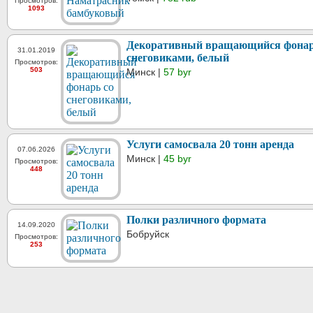
Просмотров:
1093
Декоративный вращающийся фонар
31.01.2019
снеговиками, белый
Просмотров:
503
Минск |
57 byr
Услуги самосвала 20 тонн аренда
07.06.2026
Минск |
45 byr
Просмотров:
448
Полки различного формата
14.09.2020
Бобруйск
Просмотров:
253