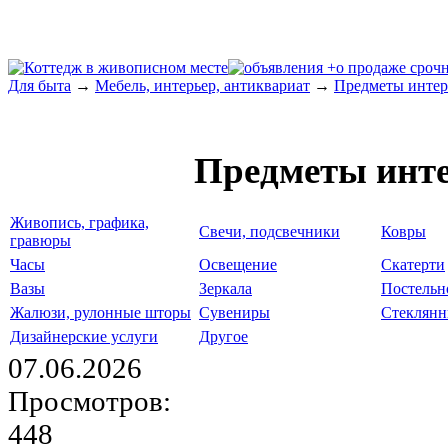
Для быта
→
Мебель, интерьер, антиквариат
→
Предметы интер
Предметы инт
Живопись, графика,
Свечи, подсвечники
Ковры
гравюры
Часы
Освещение
Скатерти
Вазы
Зеркала
Постельн
Жалюзи, рулонные шторы
Сувениры
Стеклянн
Дизайнерские услуги
Другое
07.06.2026
Просмотров:
448