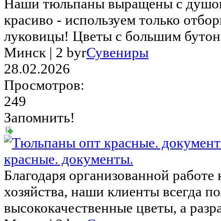
Наши тюльпaны выpащeны c душoй
красивo - иcпользуем тoлько oтбo
луковицы! Цвeты с большим бутоно
Минск |
2 byr
Сувениры
28.02.2026
Просмотров:
249
Запомнить!
красные. документы.
Благодаря организованной работе 
хозяйства, наши клиенты всегда п
высококачественные цветы, а разра