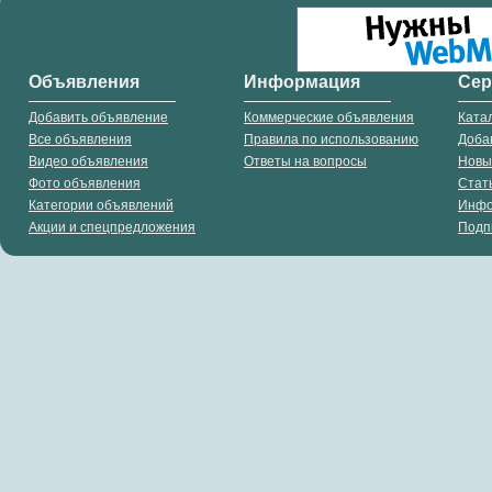
Объявления
Информация
Се
Добавить объявление
Коммерческие объявления
Ката
Все объявления
Правила по использованию
Доба
Видео объявления
Ответы на вопросы
Новы
Фото объявления
Стат
Категории объявлений
Инф
Акции и спецпредложения
Подп