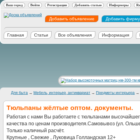
Ваш город
Войти
Регистрация
Добавить статью
Информеры
Rs
Добавить объявление
Добавить фирму
Главная
Статьи
Все объявления
Информация
Для быта
→
Мебель, интерьер, антиквариат
→
Предметы интерьера
Тюльпаны жёлтые оптом. документы.
Работая с нами Вы работаете с тюльпанами высочайше
качества по ценам производителя.Самовывоз (ул. Ольшев
Только наличный расчёт.
Крупные , Свежие , Луковица Голландская 12+