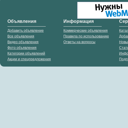
Объявления
Информация
Се
Добавить объявление
Коммерческие объявления
Ката
Все объявления
Правила по использованию
Доба
Видео объявления
Ответы на вопросы
Новы
Фото объявления
Стат
Категории объявлений
Инф
Акции и спецпредложения
Подп