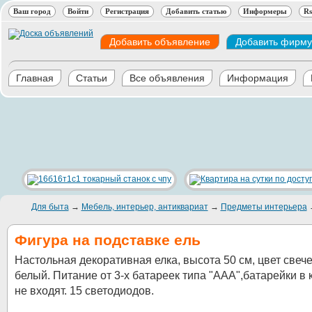
Ваш город
Войти
Регистрация
Добавить статью
Информеры
Rs
Добавить объявление
Добавить фирму
Главная
Статьи
Все объявления
Информация
Для быта
→
Мебель, интерьер, антиквариат
→
Предметы интерьера
Фигура на подставке ель
Настольная декоративная елка, высота 50 см, цвет свече
белый. Питание от 3-х батареек типа "AAА",батарейки в 
не входят. 15 светодиодов.