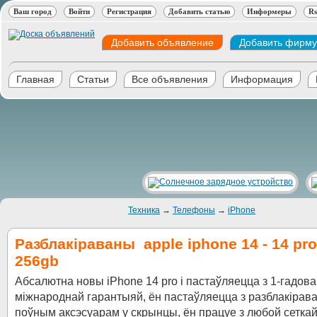
Ваш город
Войти
Регистрация
Добавить статью
Информеры
Rs
Добавить объявление
Добавить фирму
Главная
Статьи
Все объявления
Информация
Техника
→
Телефоны
→
iPhone
Разблакіраваны apple iphone 14 - 14 pr
256gb
Абсалютна новы iPhone 14 pro і пастаўляецца з 1-гадов
міжнароднай гарантыяй, ён пастаўляецца з разблакірава
поўным аксэсуарам у скрынцы, ён працуе з любой сетка