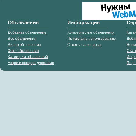
Объявления
Информация
Се
Добавить объявление
Коммерческие объявления
Ката
Все объявления
Правила по использованию
Доба
Видео объявления
Ответы на вопросы
Новы
Фото объявления
Стат
Категории объявлений
Инф
Акции и спецпредложения
Подп