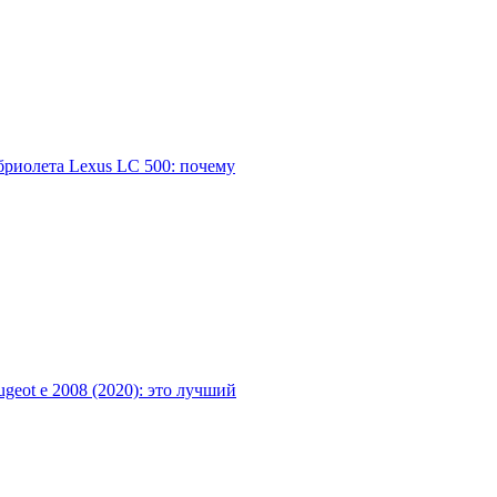
бриолета Lexus LC 500: почему
geot e 2008 (2020): это лучший