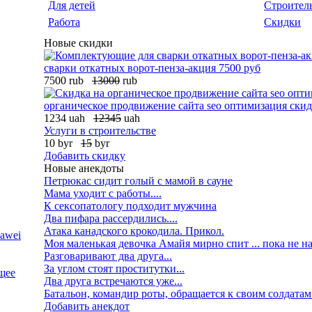
Для детей
Строител
Работа
Скидки
Новые скидки
сварки откатных ворот-пенза-акция 7500 руб
7500 rub
13000
rub
органическое продвижение сайта seo оптимизация скид
1234 uah
12345
uah
Услуги в строительстве
10 byr
15
byr
Добавить скидку
Новые анекдоты
Петрюкас сидит голый с мамой в сауне
Мама уходит с работы....
К сексопатологу подходит мужчина
Два пифара рассердились....
Атака канадского крокодила. Прикол.
awei
Моя маленькая девочка Амайя мирно спит ... пока не на
Разговаривают два друга...
За углом стоят проститутки...
щее
Два друга встречаются уже...
Батальон, командир роты, обращается к своим солдатам.
Добавить анекдот