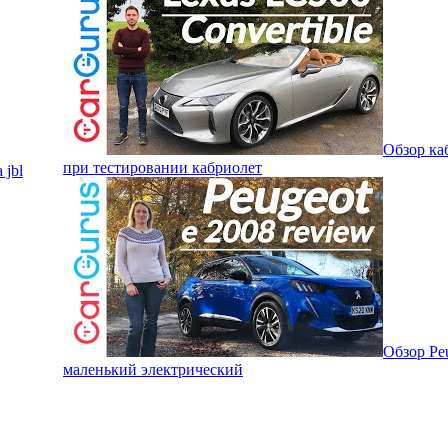
Обзор ка
при тестировании кабриолет
 jbl
Обзор Peu
маленький электрический