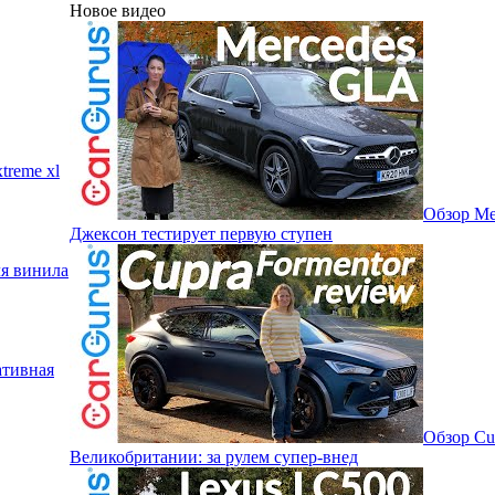
Новое видео
treme xl
Обзор Me
Джексон тестирует первую ступен
я винила
ативная
Обзор Cu
Великобритании: за рулем супер-внед