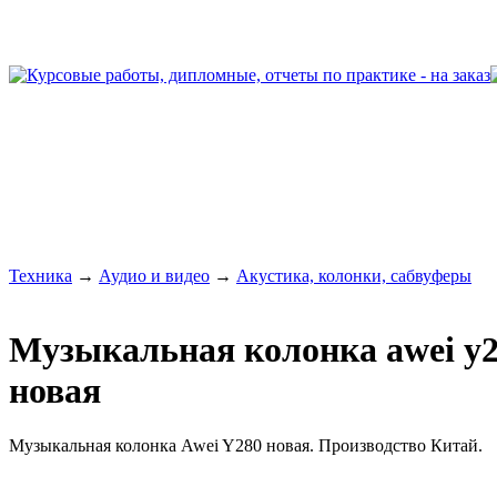
Техника
→
Аудио и видео
→
Акустика, колонки, сабвуферы
Музыкальная колонка awei y
новая
Музыкальная колонка Awei Y280 новая. Производство Китай.