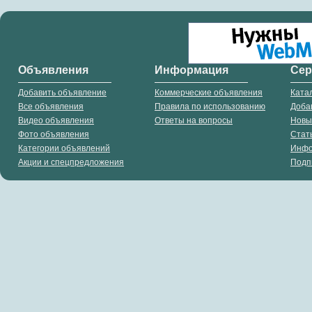
Объявления
Информация
Се
Добавить объявление
Коммерческие объявления
Ката
Все объявления
Правила по использованию
Доба
Видео объявления
Ответы на вопросы
Новы
Фото объявления
Стат
Категории объявлений
Инф
Акции и спецпредложения
Подп