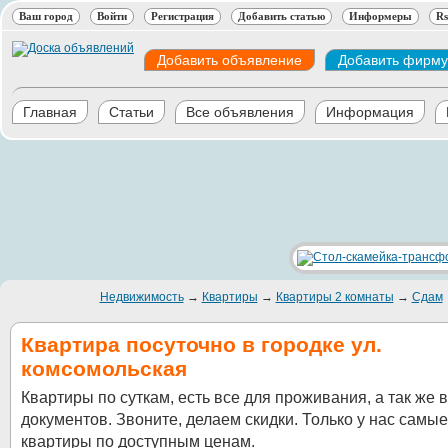
Ваш город
Войти
Регистрация
Добавить статью
Информеры
Rs
Добавить объявление
Добавить фирму
Главная
Статьи
Все объявления
Информация
Недвижимость
→
Квартиры
→
Квартиры 2 комнаты
→
Сдам
Квартира посуточно в городке ул.
комсомольская
Квартиры по суткам, есть все для проживания, а так же 
документов. Звоните, делаем скидки. Только у нас самы
квартиры по доступным ценам.