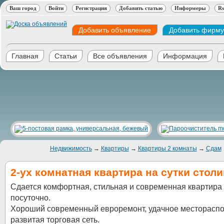
Ваш город
Войти
Регистрация
Добавить статью
Информеры
Rs
Добавить объявление
Добавить фирму
Главная
Статьи
Все объявления
Информация
Недвижимость
→
Квартиры
→
Квартиры 2 комнаты
→
Сдам
2-ух комнатная квартира на сутки столин
Сдается комфортная, стильная и современная квартира
посуточно.
Хороший современный евроремонт, удачное месторасп
развитая торговая сеть.