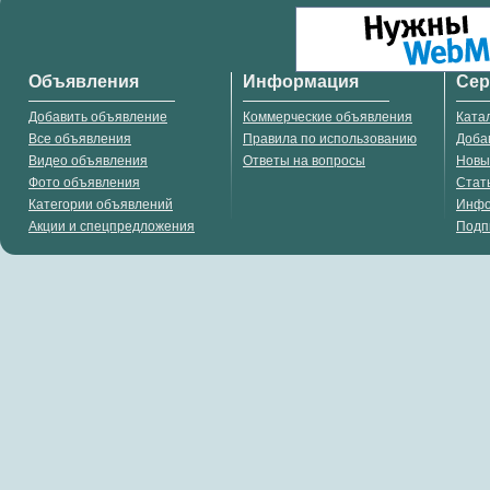
Объявления
Информация
Се
Добавить объявление
Коммерческие объявления
Ката
Все объявления
Правила по использованию
Доба
Видео объявления
Ответы на вопросы
Новы
Фото объявления
Стат
Категории объявлений
Инф
Акции и спецпредложения
Подп