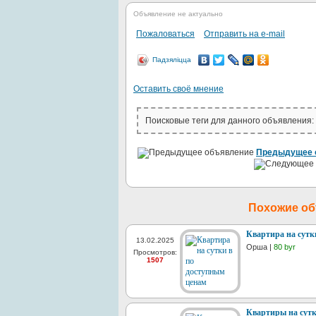
Объявление не актуально
Пожаловаться
Отправить на e-mail
Падзяліцца
Оставить своё мнение
Поисковые теги для данного объявления:
Предыдущее 
Похожие о
Квартира на сутк
13.02.2025
Орша |
80 byr
Просмотров:
1507
Квартиры на сутк