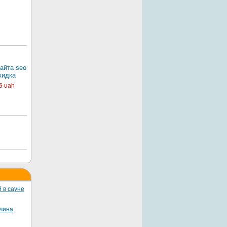
айта seo
кидка
5
uah
 в сауне
жчина