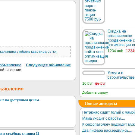
Скидка на
органическое
продвижение с
оптимизация с
1234 uah
1234
калинина
любань
квартира
сутки
объявление
Следующее объявление
Услуги в
строительстве
10 byr
15
byr
бъявления
Добавить скидку
и в по доступным ценам
Новые анекдоты
Петрюкас сидит голый с мамой
Мама уходит с работы....
К сексопатологу подходит му
Два пифара рассердились....
и в столбцах ул.мира 11