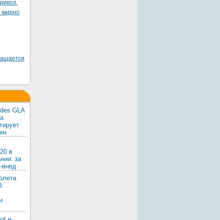
рикол.
я мирно
ращается
edes GLA
ка
тирует
ен
20 в
нии: за
-внед
олета
0:
и
ot e