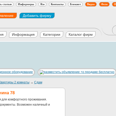
ь статью
Информеры
Rss
Контакты
Блокнот
Видео
Фото
О
явление
Добавить фирму
ия
Информация
Категории
Каталог фирм
Квартиры 2 комнаты
→
Сдам
нина 78
 для комфортного проживания.
документы. Возможен наличный и