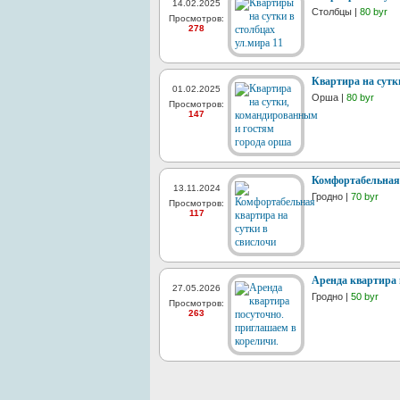
14.02.2025
Столбцы |
80 byr
Просмотров:
278
Квартира на сутк
01.02.2025
Орша |
80 byr
Просмотров:
147
Комфортабельная 
13.11.2024
Гродно |
70 byr
Просмотров:
117
Аренда квартира 
27.05.2026
Гродно |
50 byr
Просмотров:
263