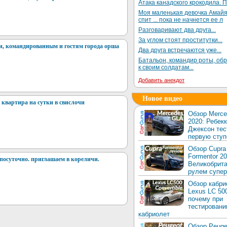
Атака канадского крокодила. П
Моя маленькая девочка Амай
спит ... пока не начнется ее л
Разговаривают два друга...
За углом стоят проститутки...
и, командированным и гостям города орша
Два друга встречаются уже...
Батальон, командир роты, об
к своим солдатам...
Добавить анекдот
Новое видео
квартира на сутки в свислочи
Обзор Merc
2020: Ребек
Джексон тес
первую ступ
Обзор Cupra
Formentor 20
посуточно. приглашаем в кореличи.
Великобрита
рулем супер
Обзор кабри
Lexus LC 50
почему при
тестировани
кабриолет
Обзор Peuge