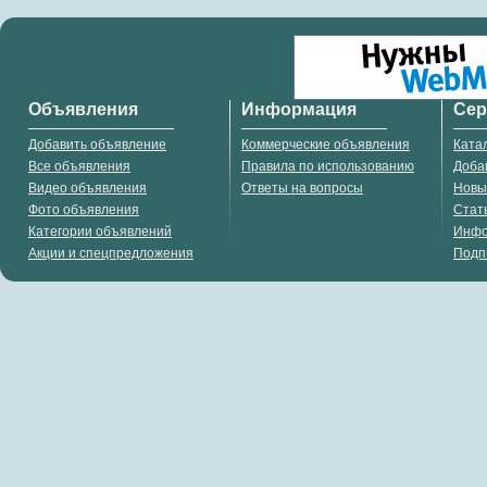
Объявления
Информация
Се
Добавить объявление
Коммерческие объявления
Ката
Все объявления
Правила по использованию
Доба
Видео объявления
Ответы на вопросы
Новы
Фото объявления
Стат
Категории объявлений
Инф
Акции и спецпредложения
Подп