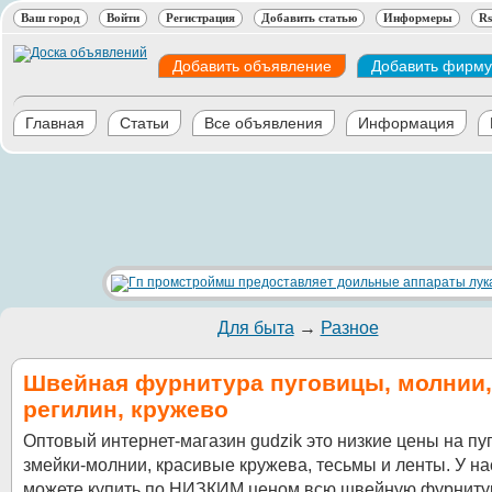
Ваш город
Войти
Регистрация
Добавить статью
Информеры
Rs
Добавить объявление
Добавить фирму
Главная
Статьи
Все объявления
Информация
Для быта
→
Разное
Швейная фурнитура пуговицы, молнии,
регилин, кружево
Оптовый интернет-магазин gudzik это низкие цены на пу
змейки-молнии, красивые кружева, тесьмы и ленты. У на
можете купить по НИЗКИМ ценом всю швейную фурнитур