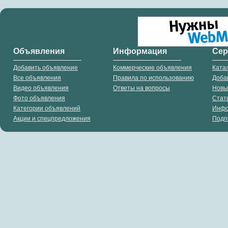
Объявления
Информация
Се
Добавить объявление
Коммерческие объявления
Ката
Все объявления
Правила по использованию
Доба
Видео объявления
Ответы на вопросы
Новы
Фото объявления
Стат
Категории объявлений
Инф
Акции и спецпредложения
Подп