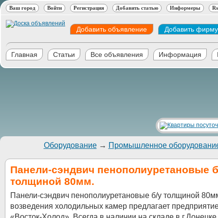
Ваш город
Войти
Регистрация
Добавить статью
Информеры
Rs
Добавить объявление
Добавить фирму
Главная
Статьи
Все объявления
Информация
Оборудование
→
Промышленное оборудовани
Панели-сэндвич пенополиуретановые б
толщиной 80мм.
Панели-сэндвич пенополиуретановые б/у толщиной 80м
возведения холодильных камер предлагает предприяти
«Восток-Холод». Всегда в наличии на складе в г.Донецке