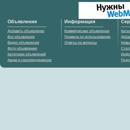
Объявления
Информация
Се
Добавить объявление
Коммерческие объявления
Ката
Все объявления
Правила по использованию
Доба
Видео объявления
Ответы на вопросы
Новы
Фото объявления
Стат
Категории объявлений
Инф
Акции и спецпредложения
Подп