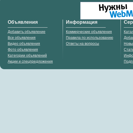
Объявления
Информация
Се
Добавить объявление
Коммерческие объявления
Ката
Все объявления
Правила по использованию
Доба
Видео объявления
Ответы на вопросы
Новы
Фото объявления
Стат
Категории объявлений
Инф
Акции и спецпредложения
Подп