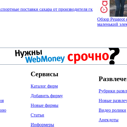
спортные поставки сахара от производителя гк
Обзор Peugeot 
маленький эле
Сервисы
Развлеч
Каталог фирм
Рубрики разв
Добавить фирму
ия
Новые развле
Новые фирмы
нию
Видео ролики
Статьи
Анекдоты
Информеры