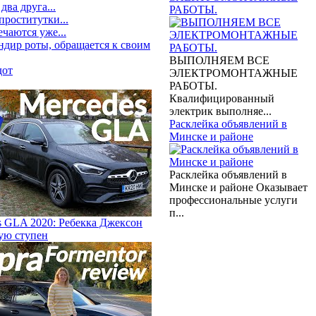
два друга...
РАБОТЫ.
проститутки...
ечаются уже...
ндир роты, обращается к своим
ВЫПОЛНЯЕМ ВСЕ
дот
ЭЛЕКТРОМОНТАЖНЫЕ
РАБОТЫ.
Квалифицированный
электрик выполняе...
Расклейка объявлений в
Минске и районе
Расклейка объявлений в
Минске и районе Оказывает
профессиональные услуги
п...
s GLA 2020: Ребекка Джексон
вую ступен