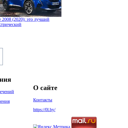
e 2008 (2020): это лучший
ктрический
ения
О сайте
лечений
Контакты
чения
https://0l.by/