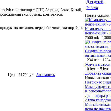
Для детей
Работа
по РФ и на экспорт: СНГ, Африка, Азия, Китай,
ровождения экспортных контрактов.
Новые скидки
продуктов питания, переработчики, экспортёры.
Комплектующие
пенза-акция 75
7500 rub
1300
Скидка на орга
оптимизация с
1234 uah
1234
Услуги в строи
10 byr
15
byr
Добавить скид
Цена:
3170 byr.
Запомнить
Новые анекдо
Петрюкас сиди
Мама уходит с 
К сексопатоло
Два пифара рас
Атака канадско
Моя маленькая 
пока не начнетс