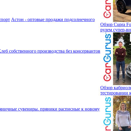
Астон - оптовые продажи подсолнечного
Обзор Cupra Fo
рулем супер-вн
леб собственного производства без консервантов
Обзор кабриоле
тестировании 
яничные сувениры. пряники расписные к новому