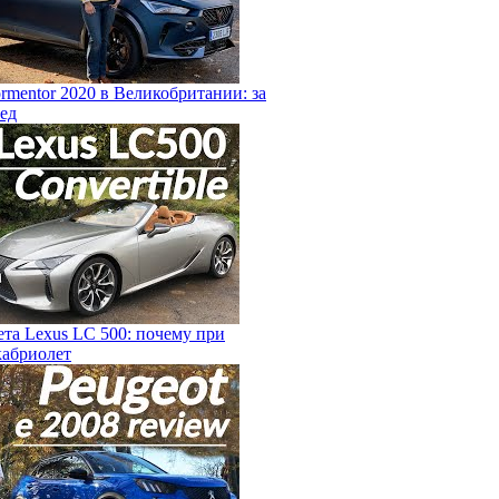
rmentor 2020 в Великобритании: за
ед
та Lexus LC 500: почему при
кабриолет