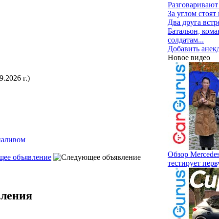
Разговаривают 
За углом стоят 
Два друга встр
Батальон, кома
солдатам...
Добавить анек
Новое видео
.2026 г.)
наливом
Обзор Mercede
ее объявление
тестирует пер
вления