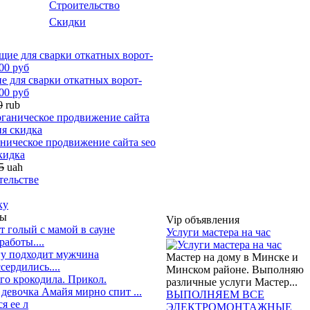
Строительство
Скидки
 для сварки откатных ворот-
00 руб
0
rub
ническое продвижение сайта seo
кидка
5
uah
тельстве
ку
ты
Vip объявления
т голый с мамой в сауне
Услуги мастера на час
работы....
гу подходит мужчина
Мастер на дому в Минске и
сердились....
Минском районе. Выполняю
го крокодила. Прикол.
различные услуги Мастер...
девочка Амайя мирно спит ...
ВЫПОЛНЯЕМ ВСЕ
я ее л
ЭЛЕКТРОМОНТАЖНЫЕ