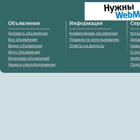
Объявления
Информация
Се
Добавить объявление
Коммерческие объявления
Ката
Все объявления
Правила по использованию
Доба
Видео объявления
Ответы на вопросы
Новы
Фото объявления
Стат
Категории объявлений
Инф
Акции и спецпредложения
Подп