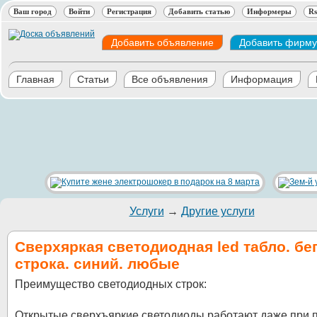
Ваш город
Войти
Регистрация
Добавить статью
Информеры
Rs
Добавить объявление
Добавить фирму
Главная
Статьи
Все объявления
Информация
Услуги
→
Другие услуги
Сверхяркая светодиодная led табло. бе
строка. синий. любые
Преимущество светодиодных строк:
Открытые сверхъяркие светодиоды работают даже при 