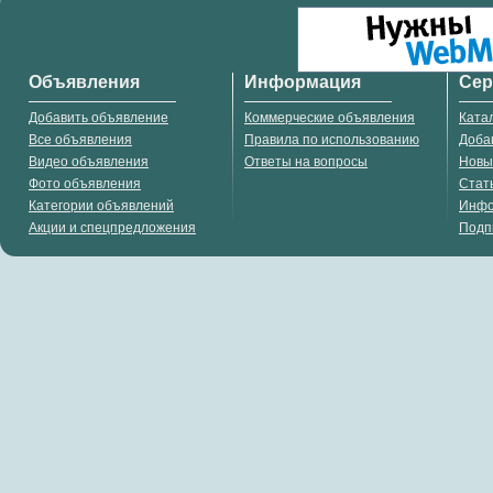
Объявления
Информация
Се
Добавить объявление
Коммерческие объявления
Ката
Все объявления
Правила по использованию
Доба
Видео объявления
Ответы на вопросы
Новы
Фото объявления
Стат
Категории объявлений
Инф
Акции и спецпредложения
Подп