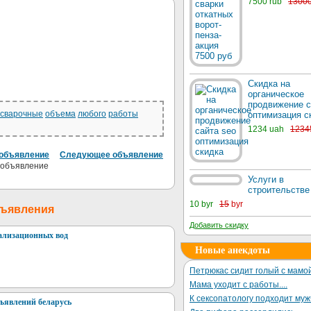
7500 rub
1300
Скидка на
органическое
продвижение с
сварочные
объема
любого
работы
оптимизация с
1234 uah
1234
объявление
Следующее объявление
Услуги в
строительстве
10 byr
15
byr
бъявления
Добавить скидку
ализационных вод
Новые анекдоты
Петрюкас сидит голый с мамой
Мама уходит с работы....
К сексопатологу подходит му
бъявлений беларусь