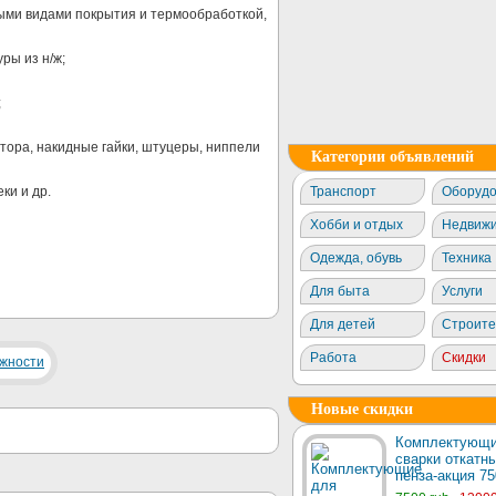
ными видами покрытия и термообработкой,
ры из н/ж;
;
атора, накидные гайки, штуцеры, ниппели
Категории объявлений
ки и др.
Транспорт
Оборудо
Хобби и отдых
Недвижи
Одежда, обувь
Техника
Для быта
Услуги
Для детей
Строите
Работа
Скидки
Новые скидки
Комплектующи
сварки откатны
пенза-акция 75