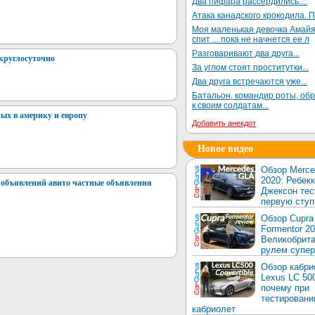
Два пифара рассердились....
Атака канадского крокодила. П
Моя маленькая девочка Амай
спит ... пока не начнется ее л
Разговаривают два друга...
 круглосуточно
За углом стоят проститутки...
Два друга встречаются уже...
Батальон, командир роты, об
к своим солдатам...
ых в америку и европу
Добавить анекдот
Новое видео
Обзор Merc
2020: Ребек
 объявлений авито частные объявления
Джексон тес
первую ступ
Обзор Cupra
Formentor 20
Великобрита
рулем супер
Обзор кабри
Lexus LC 50
почему при
тестировани
кабриолет