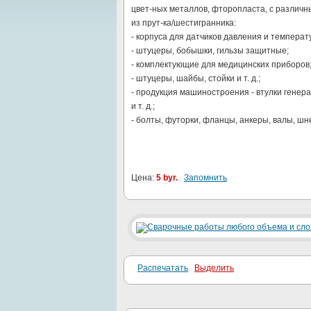
цвет-ных металлов, фторопласта, с различ
из прут-ка/шестигранника:
- корпуса для датчиков давления и температу
- штуцеры, бобышки, гильзы защитные;
- комплектующие для медицинских приборов
- штуцеры, шайбы, стойки и т. д.;
- продукция машиностроения - втулки генер
и т. д.;
- болты, футорки, фланцы, анкеры, валы, шне
Цена:
5 byr.
Запомнить
Распечатать
Выделить