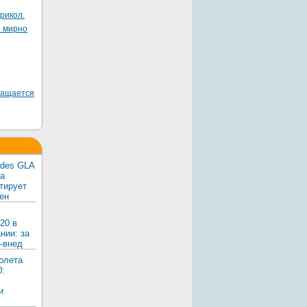
рикол.
я мирно
ращается
edes GLA
ка
тирует
ен
20 в
нии: за
-внед
олета
0:
и