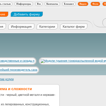
ь статью
Информеры
Rss
Контакты
Блокнот
Видео
Фото
О
ние
Добавить фирму
ия
Информация
Категории
Каталог фирм
гие услуги
ема и сложности
ти - черный, цветной металл и нержаве-
 из легированных, конструкционных,