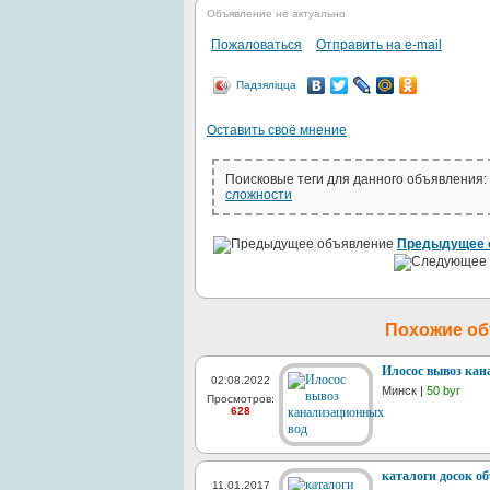
Объявление не актуально
Пожаловаться
Отправить на e-mail
Падзяліцца
Оставить своё мнение
Поисковые теги для данного объявления:
сложности
Предыдущее 
Похожие о
Илосос вывоз кан
02.08.2022
Минск |
50 byr
Просмотров:
628
каталоги досок о
11.01.2017