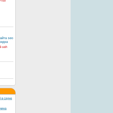
0
rub
айта seo
кидка
5
uah
 в сауне
жчина