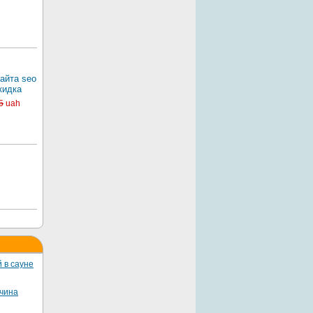
айта seo
кидка
5
uah
 в сауне
жчина