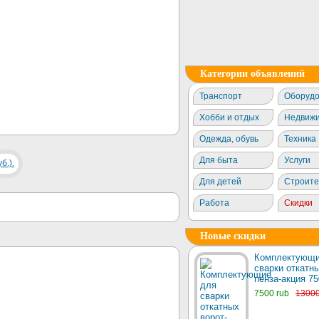
Категории объявлений
Транспорт
Оборудо
Хобби и отдых
Недвижи
Одежда, обувь
Техника
Для быта
Услуги
Для детей
Строите
Работа
Скидки
Новые скидки
Комплектующи
сварки откатны
пенза-акция 75
7500 rub
1300