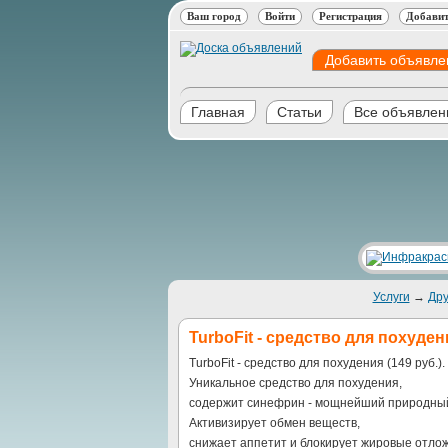
Ваш город
Войти
Регистрация
Добавит
Добавить объявле
Главная
Статьи
Все объявлен
Услуги
→
Дру
TurboFit - средство для похудени
TurboFit - средство для похудения (149 руб.).
Уникальное средство для похудения,
содержит синефрин - мощнейший природный
Активизирует обмен веществ,
снижает аппетит и блокирует жировые отло