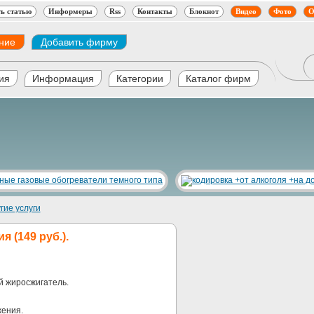
ь статью
Информеры
Rss
Контакты
Блокнот
Видео
Фото
О
ние
Добавить фирму
ия
Информация
Категории
Каталог фирм
гие услуги
я (149 руб.).
 жиросжигатель.
жения.