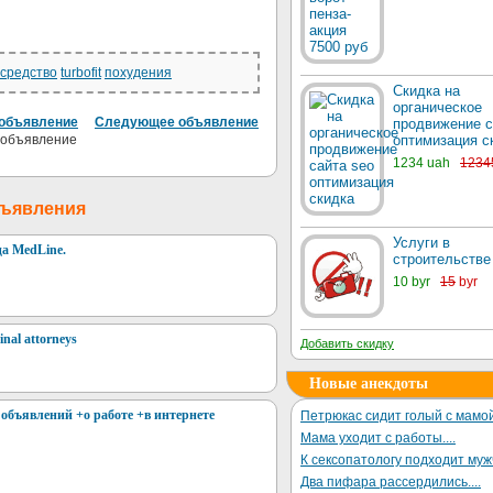
средство
turbofit
похудения
Скидка на
органическое
объявление
Следующее объявление
продвижение с
оптимизация с
1234 uah
1234
бъявления
Услуги в
а MedLine.
строительстве
10 byr
15
byr
inal attorneys
Добавить скидку
Новые анекдоты
 объявлений +о работе +в интернете
Петрюкас сидит голый с мамой
Мама уходит с работы....
К сексопатологу подходит му
Два пифара рассердились....