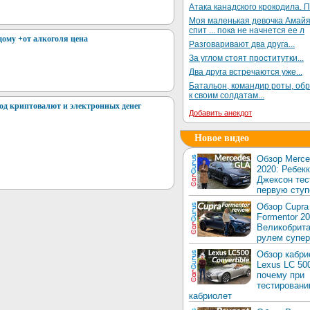
Атака канадского крокодила. П
Моя маленькая девочка Амай
спит ... пока не начнется ее л
дому +от алкоголя цена
Разговаривают два друга...
За углом стоят проститутки...
Два друга встречаются уже...
Батальон, командир роты, об
к своим солдатам...
ывод криптовалют и электронных денег
Добавить анекдот
Новое видео
Обзор Merc
2020: Ребек
Джексон тес
первую ступ
Обзор Cupra
Formentor 20
Великобрита
рулем супер
Обзор кабри
Lexus LC 50
почему при
тестировани
кабриолет