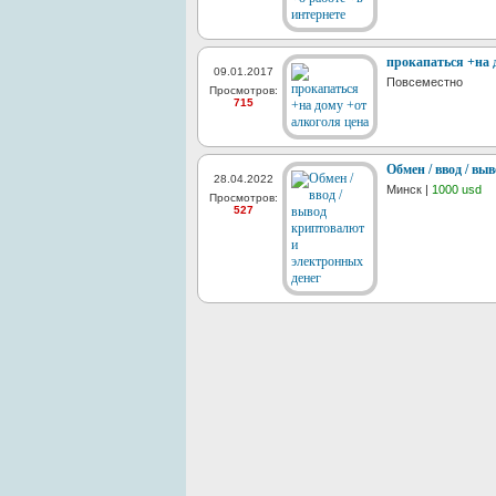
прокапаться +на 
09.01.2017
Повсеместно
Просмотров:
715
Обмен / ввод / в
28.04.2022
Минск |
1000 usd
Просмотров:
527