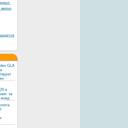
рикол.
я мирно
ращается
edes GLA
ка
тирует
ен
20 в
нии: за
-внед
олета
0:
и