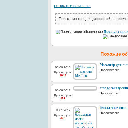
Оставить своё мнение
Поисковые теги для данного объявления:
Предыдущее 
Похожие о
Массажёр для лиц
06.06.2018
Повсеместно
Просмотров:
1043
orange county crim
09.06.2017
Повсеместно
Просмотров:
458
бесплатные доски
11.01.2017
Повсеместно
Просмотров:
449