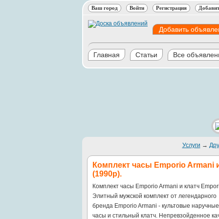
Ваш город
Войти
Регистрация
Добавит
Добавить объявле
Главная
Статьи
Все объявлен
Услуги
→
Дру
Комплект часы Emporio Armani и
(1990р).
Комплект часы Emporio Armani и клатч Empori
Элитный мужской комплект от легендарного
бренда Emporio Armani - культовые наручные
часы и стильный клатч. Непревзойденное ка