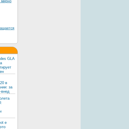
я мирно
ращается
edes GLA
ка
тирует
ен
20 в
нии: за
-внед
олета
0:
и
ot e
 это