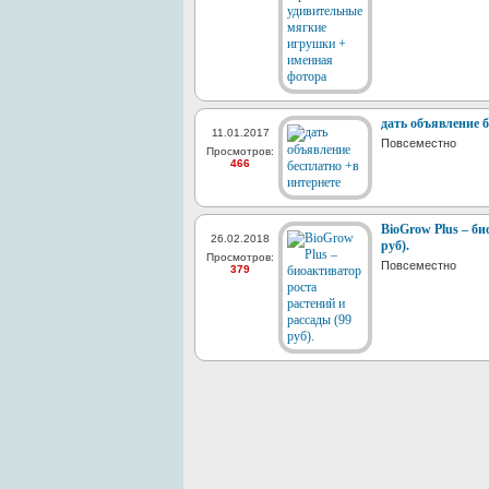
дать объявление 
11.01.2017
Повсеместно
Просмотров:
466
BioGrow Plus – би
26.02.2018
руб).
Просмотров:
Повсеместно
379