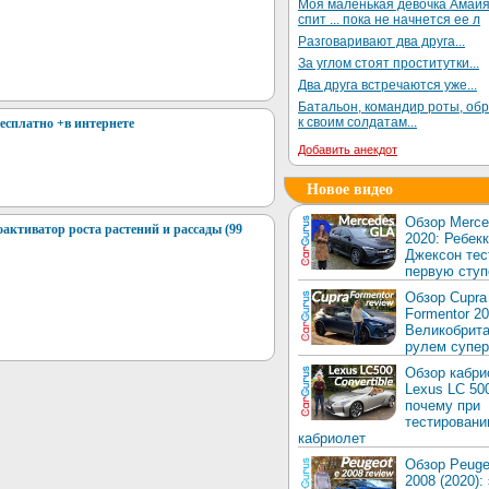
Моя маленькая девочка Амай
спит ... пока не начнется ее л
Разговаривают два друга...
За углом стоят проститутки...
Два друга встречаются уже...
Батальон, командир роты, об
к своим солдатам...
бесплатно +в интернете
Добавить анекдот
Новое видео
Обзор Merc
оактиватор роста растений и рассады (99
2020: Ребек
Джексон тес
первую ступ
Обзор Cupra
Formentor 20
Великобрита
рулем супер
Обзор кабри
Lexus LC 50
почему при
тестировани
кабриолет
Обзор Peuge
2008 (2020):