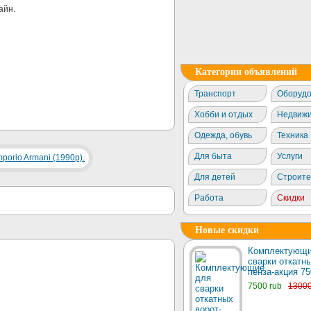
айн.
Категории объявлений
Транспорт
Оборудо
Хобби и отдых
Недвижи
Одежда, обувь
Техника
Для быта
Услуги
Для детей
Строите
Работа
Скидки
Новые скидки
Комплектующи
сварки откатны
пенза-акция 75
7500 rub
1300