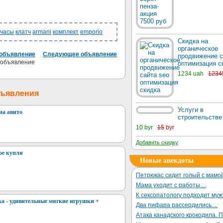
часы
клатч
armani
комплект
emporio
Скидка на
органическое
объявление
Следующее объявление
продвижение с
оптимизация с
1234 uah
1234
бъявления
Услуги в
на авито
строительстве
10 byr
15
byr
Добавить скидку
ое купля
Новые анекдоты
Петрюкас сидит голый с мамой
Мама уходит с работы....
К сексопатологу подходит му
а - удивительные мягкие игрушки +
Два пифара рассердились....
Атака канадского крокодила. П