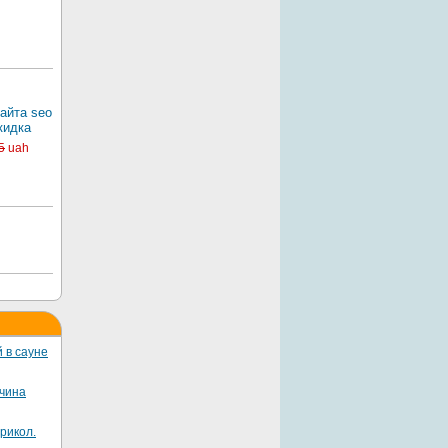
айта seo
кидка
5
uah
 в сауне
жчина
рикол.