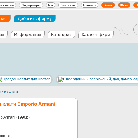
ь статью
Информеры
Rss
Контакты
Блокнот
Видео
Фото
О
ние
Добавить фирму
ия
Информация
Категории
Каталог фирм
гие услуги
 клатч Emporio Armani
o Armani (1990р).
чество,