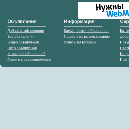
Объявления
Информация
Се
Добавить объявление
Коммерческие объявления
Ката
Все объявления
Правила по использованию
Доба
Видео объявления
Ответы на вопросы
Новы
Фото объявления
Стат
Категории объявлений
Инф
Акции и спецпредложения
Подп