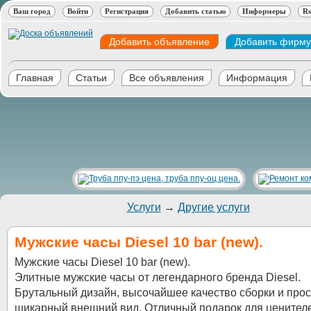
Ваш город
Войти
Регистрация
Добавить статью
Информеры
Rs
Добавить объявление
Добавить фирму
Главная
Статьи
Все объявления
Информация
Услуги
→
Другие услуги
Мужские часы Diesel 10 bar (new).
Мужские часы Diesel 10 bar (new).
Элитные мужские часы от легендарного бренда Diesel.
Брутальный дизайн, высочайшее качество сборки и прос
шикарный внешний вид. Отличный подарок для ценител