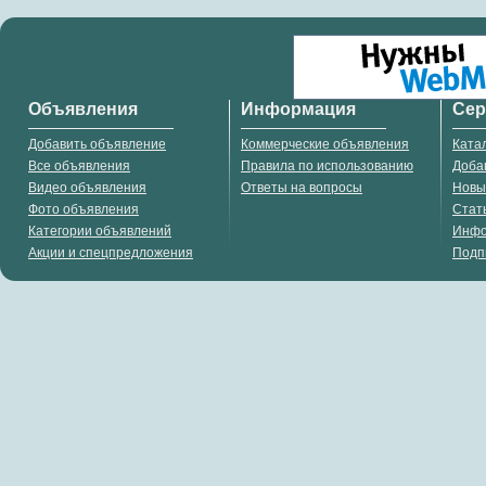
Объявления
Информация
Се
Добавить объявление
Коммерческие объявления
Ката
Все объявления
Правила по использованию
Доба
Видео объявления
Ответы на вопросы
Новы
Фото объявления
Стат
Категории объявлений
Инф
Акции и спецпредложения
Подп