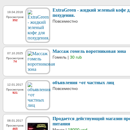
ExtraGreen - жидкий зеленый кофе 
19.04.2018
похудения.
Просмотров:
352
Повсеместно
Массаж гомель воротниковая зона
07.10.2025
Гомель |
30 rub
Просмотров:
74
объявления +от частных лиц
12.01.2017
Повсеместно
Просмотров:
921
Продается действующий магазин пр
08.01.2017
питания
Просмотров:
465
Минск |
18000 usd