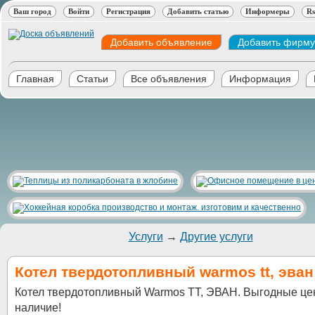
Ваш город
Войти
Регистрация
Добавить статью
Информеры
Rs
Добавить объявление
Добавить фирму
Главная
Статьи
Все объявления
Информация
Услуги
→
Другие услуги
Котел твердотопливный warmos tt, эван
Котел твердотопливный Warmos TT, ЭВАН. Выгодные це
наличие!