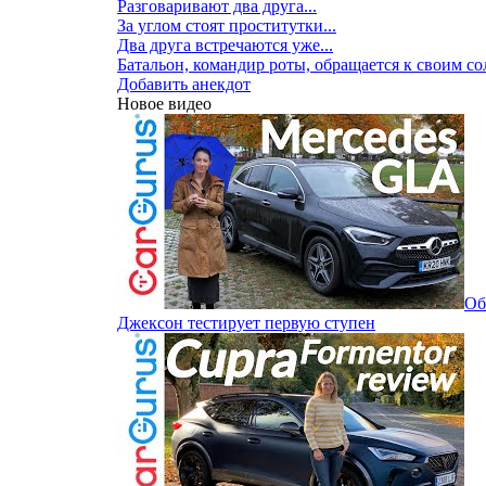
Разговаривают два друга...
За углом стоят проститутки...
Два друга встречаются уже...
Батальон, командир роты, обращается к своим сол
Добавить анекдот
Новое видео
Об
Джексон тестирует первую ступен