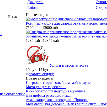
Для детей
Строи
Работа
Скидк
Новые скидки
Цена:
Комплектующие для сварки откатных ворот-пенз
7500 rub
13000
rub
органическое продвижение сайта seo оптимизаци
1234 uah
12345
uah
Услуги в строительстве
10 byr
15
byr
Добавить скидку
Новые анекдоты
Петрюкас сидит голый с мамой в сауне
Мама уходит с работы....
К сексопатологу подходит мужчина
ее объявление
Два пифара рассердились....
Атака канадского крокодила. Прикол.
Моя маленькая девочка Амайя мирно спит ... пока