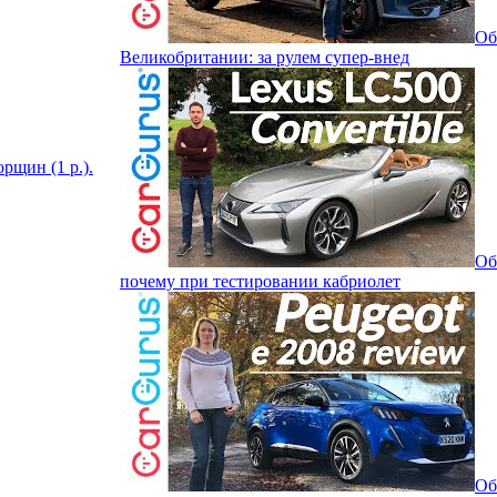
Об
Великобритании: за рулем супер-внед
орщин (1 р.).
Об
почему при тестировании кабриолет
Об