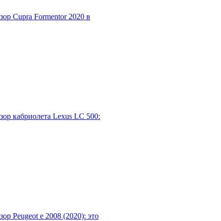
зор Cupra Formentor 2020 в
зор кабриолета Lexus LC 500:
зор Peugeot e 2008 (2020): это