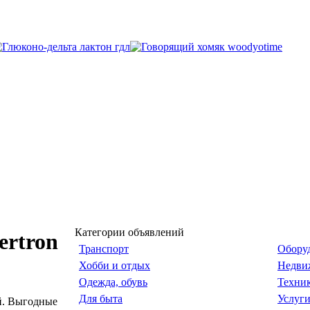
Категории объявлений
ertron
Транспорт
Обору
Хобби и отдых
Недви
Одежда, обувь
Техни
Для быта
Услуг
й. Выгодные