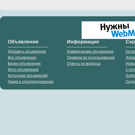
Объявления
Информация
Се
Добавить объявление
Коммерческие объявления
Ката
Все объявления
Правила по использованию
Доба
Видео объявления
Ответы на вопросы
Новы
Фото объявления
Стат
Категории объявлений
Инф
Акции и спецпредложения
Подп