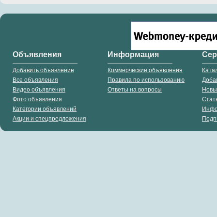
Объявления
Информация
Се
Добавить объявление
Коммерческие объявления
Ката
Все объявления
Правила по использованию
Доба
Видео объявления
Ответы на вопросы
Новы
Фото объявления
Стат
Категории объявлений
Инф
Акции и спецпредложения
Подп