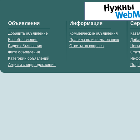
Объявления
Информация
Се
Добавить объявление
Коммерческие объявления
Ката
Все объявления
Правила по использованию
Доба
Видео объявления
Ответы на вопросы
Новы
Фото объявления
Стат
Категории объявлений
Инф
Акции и спецпредложения
Подп