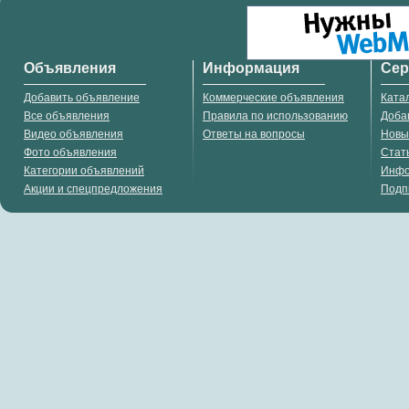
Объявления
Информация
Се
Добавить объявление
Коммерческие объявления
Ката
Все объявления
Правила по использованию
Доба
Видео объявления
Ответы на вопросы
Новы
Фото объявления
Стат
Категории объявлений
Инф
Акции и спецпредложения
Подп