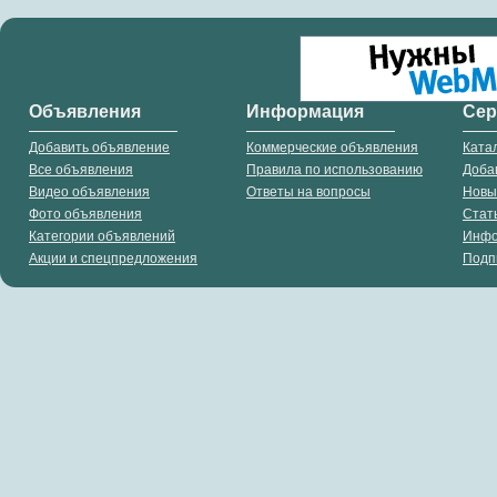
Объявления
Информация
Се
Добавить объявление
Коммерческие объявления
Ката
Все объявления
Правила по использованию
Доба
Видео объявления
Ответы на вопросы
Новы
Фото объявления
Стат
Категории объявлений
Инф
Акции и спецпредложения
Подп