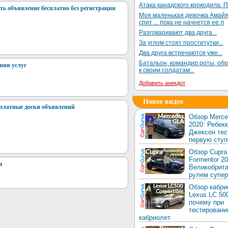
Атака канадского крокодила. П
ть объявление бесплатно без регистрации
Моя маленькая девочка Амай
спит ... пока не начнется ее л
Разговаривают два друга...
За углом стоят проститутки...
Два друга встречаются уже...
Батальон, командир роты, об
нии услуг
к своим солдатам...
Добавить анекдот
Новое видео
платные доски объявлений
Обзор Merc
2020: Ребек
Джексон тес
первую ступ
Обзор Cupra
Formentor 20
я
Великобрита
рулем супер
Обзор кабри
Lexus LC 50
почему при
тестировани
кабриолет