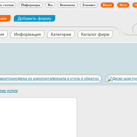
ь статью
Информеры
Rss
Контакты
Блокнот
Видео
Фото
О
ние
Добавить фирму
ия
Информация
Категории
Каталог фирм
гие услуги