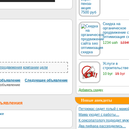
Скидка на
органическое
продвижение с
оптимизация с
1234 uah
1234
Услуги в
продвижения
компании
цели
строительстве
10 byr
15
byr
объявление
Следующее объявление
Добавить скидку
Новые анекдоты
бъявления
Петрюкас сидит голый с мамой
nce
Мама уходит с работы....
К сексопатологу подходит му
Два пифара рассердились....