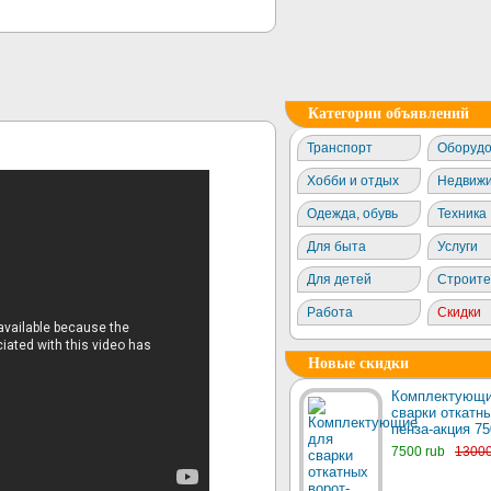
Категории объявлений
Транспорт
Оборудо
Хобби и отдых
Недвижи
Одежда, обувь
Техника
Для быта
Услуги
Для детей
Строите
Работа
Скидки
Новые скидки
Комплектующи
сварки откатны
пенза-акция 75
7500 rub
1300