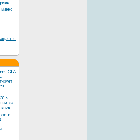
рикол.
я мирно
ращается
edes GLA
ка
тирует
ен
20 в
нии: за
-внед
олета
0:
и