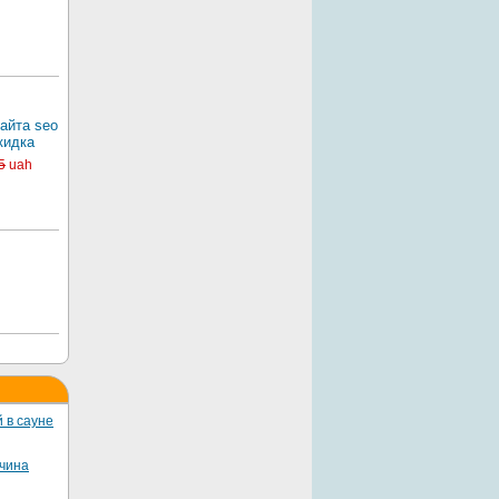
айта seo
кидка
5
uah
 в сауне
жчина