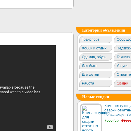
Категории объявлений
Транспорт
Оборудо
Хобби и отдых
Недвижи
Одежда, обувь
Техника
Для быта
Услуги
Для детей
Строите
Работа
Скидки
Новые скидки
Комплектующи
сварки откатны
пенза-акция 75
7500 rub
1300