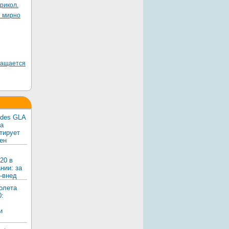
рикол.
я мирно
ращается
edes GLA
ка
тирует
ен
20 в
нии: за
-внед
олета
0:
и