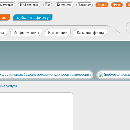
ь статью
Информеры
Rss
Контакты
Блокнот
Видео
Фото
О
ние
Добавить фирму
ия
Информация
Категории
Каталог фирм
гие услуги