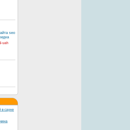
айта seo
кидка
5
uah
 в сауне
жчина