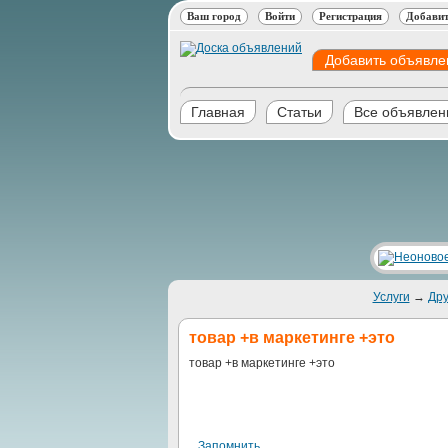
Ваш город
Войти
Регистрация
Добавит
Добавить объявле
Главная
Статьи
Все объявлен
Услуги
→
Дру
товар +в маркетинге +это
товар +в маркетинге +это
Запомнить