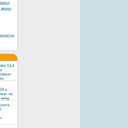
рикол.
я мирно
ращается
edes GLA
ка
тирует
ен
20 в
нии: за
-внед
олета
0:
и