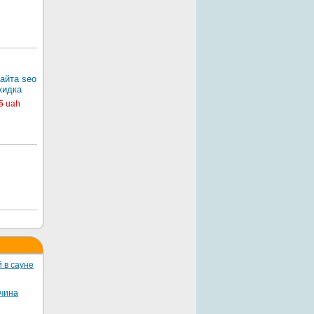
айта seo
кидка
5
uah
 в сауне
жчина