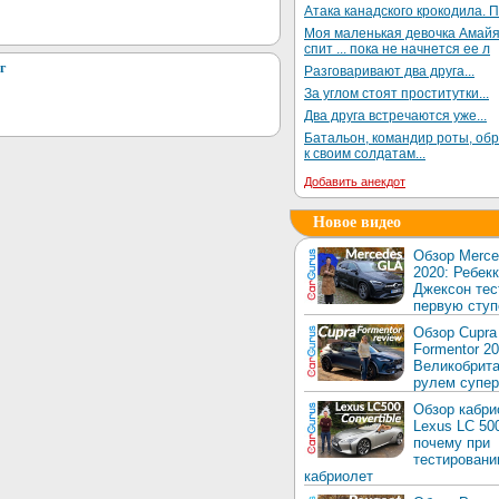
Атака канадского крокодила. П
Моя маленькая девочка Амай
спит ... пока не начнется ее л
г
Разговаривают два друга...
За углом стоят проститутки...
Два друга встречаются уже...
Батальон, командир роты, об
к своим солдатам...
Добавить анекдот
Новое видео
Обзор Merc
2020: Ребек
Джексон тес
первую ступ
Обзор Cupra
Formentor 20
Великобрита
рулем супер
Обзор кабри
Lexus LC 50
почему при
тестировани
кабриолет