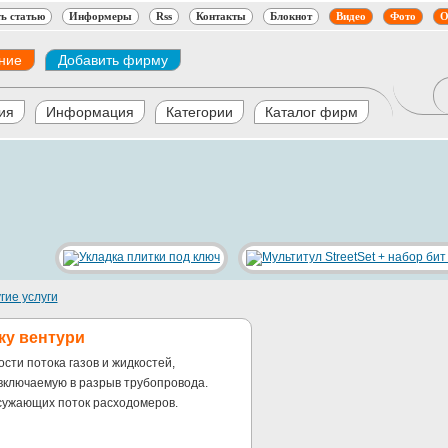
ь статью
Информеры
Rss
Контакты
Блокнот
Видео
Фото
О
ние
Добавить фирму
ия
Информация
Категории
Каталог фирм
гие услуги
ку вентури
сти потока газов и жидкостей,
включаемую в разрыв трубопровода.
сужающих поток расходомеров.