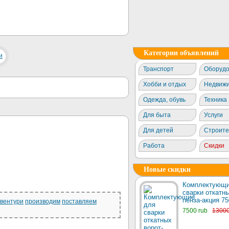
Категории объявлений
Транспорт
Оборудо
Хобби и отдых
Недвижи
Одежда, обувь
Техника
Для быта
Услуги
Для детей
Строите
Работа
Скидки
Новые скидки
Комплектующи
сварки откатны
пенза-акция 75
вентури
производим
поставляем
7500 rub
1300