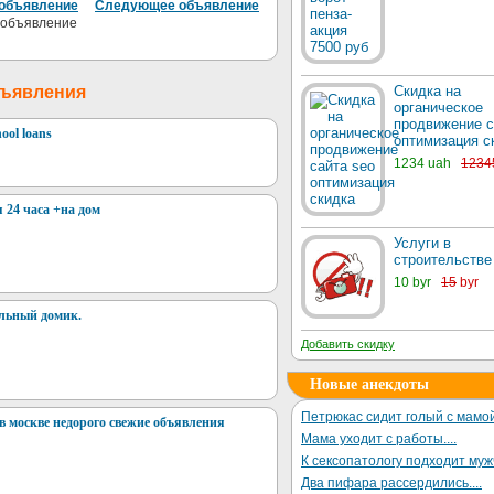
объявление
Следующее объявление
бъявления
Скидка на
органическое
продвижение с
hool loans
оптимизация с
1234 uah
1234
 24 часа +на дом
Услуги в
строительстве
10 byr
15
byr
льный домик.
Добавить скидку
Новые анекдоты
Петрюкас сидит голый с мамой
в москве недорого свежие объявления
Мама уходит с работы....
К сексопатологу подходит му
Два пифара рассердились....