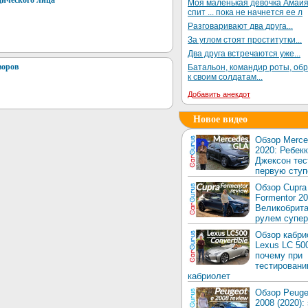
ического лица
Моя маленькая девочка Амай
спит ... пока не начнется ее л
Разговаривают два друга...
За углом стоят проститутки...
Два друга встречаются уже...
воров
Батальон, командир роты, об
к своим солдатам...
Добавить анекдот
Новое видео
Обзор Merc
2020: Ребек
Джексон тес
первую ступ
Обзор Cupra
Formentor 20
Великобрита
рулем супер
Обзор кабри
Lexus LC 50
почему при
тестировани
кабриолет
Обзор Peuge
2008 (2020):