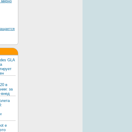
я мирно
ращается
edes GLA
ка
тирует
ен
20 в
нии: за
-внед
олета
0:
и
ot e
 это