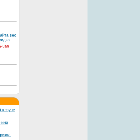
айта seo
кидка
5
uah
 в сауне
жчина
рикол.