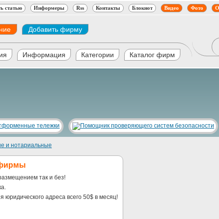
ь статью
Информеры
Rss
Контакты
Блокнот
Видео
Фото
О
ние
Добавить фирму
ия
Информация
Категории
Каталог фирм
е и нотариальные
 фирмы
размещением так и без!
а.
я юридического адреса всего 50$ в месяц!