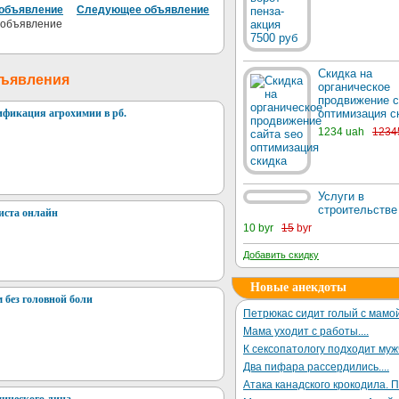
объявление
Следующее объявление
Скидка на
бъявления
органическое
продвижение с
ификация агрохимии в рб.
оптимизация с
1234 uah
1234
Услуги в
строительстве
иста онлайн
10 byr
15
byr
Добавить скидку
Новые анекдоты
 без головной боли
Петрюкас сидит голый с мамой
Мама уходит с работы....
К сексопатологу подходит му
Два пифара рассердились....
Атака канадского крокодила. П