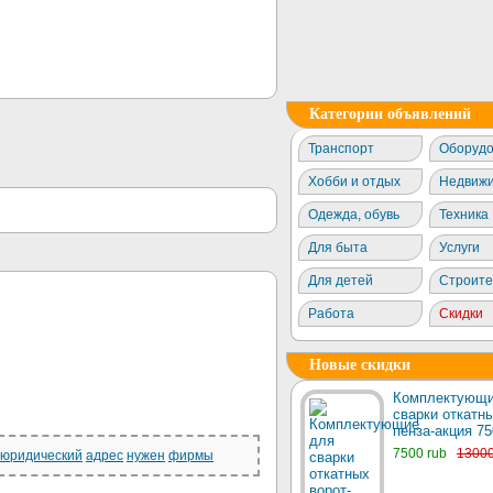
Категории объявлений
Транспорт
Оборудо
Хобби и отдых
Недвижи
Одежда, обувь
Техника
Для быта
Услуги
Для детей
Строите
Работа
Скидки
Новые скидки
Комплектующи
сварки откатны
пенза-акция 75
7500 rub
1300
юридический
адрес
нужен
фирмы