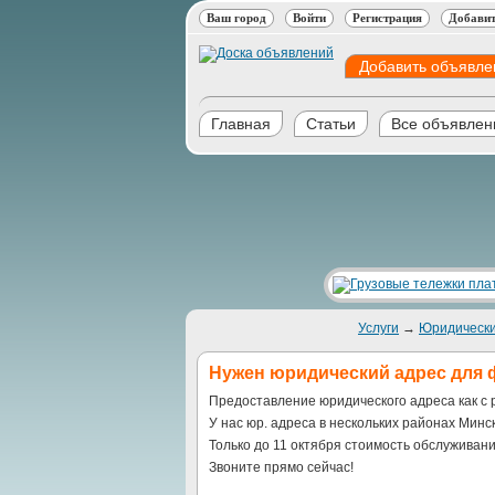
Ваш город
Войти
Регистрация
Добавит
Добавить объявле
Главная
Статьи
Все объявлен
Услуги
→
Юридически
Нужен юридический адрес для
Предоставление юридического адреса как с 
У нас юр. адреса в нескольких районах Минск
Только до 11 октября стоимость обслуживани
Звоните прямо сейчас!