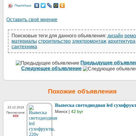
Падзяліцца
Оставить своё мнение
Поисковые теги для данного объявления:
дизайн
ремо
материалы
строительство
электромонтаж
архитектура
сантехника
Предыдущее объявле
Следующее объявление
Похожие объявления
Вывеска светодиодная led сухофрук
23.12.2019
Минск |
42 byr
Просмотров:
633