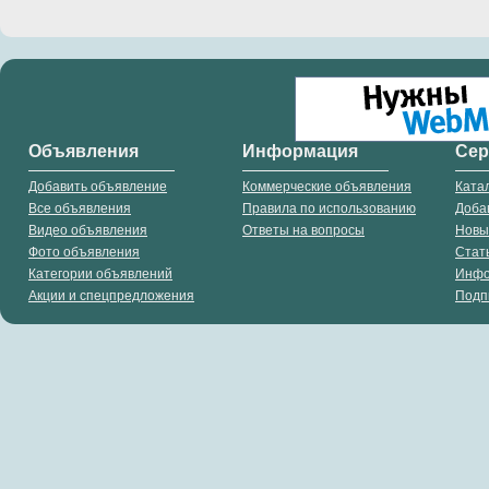
Объявления
Информация
Се
Добавить объявление
Коммерческие объявления
Ката
Все объявления
Правила по использованию
Доба
Видео объявления
Ответы на вопросы
Новы
Фото объявления
Стат
Категории объявлений
Инф
Акции и спецпредложения
Подп