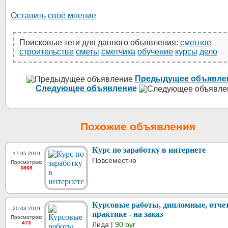
Оставить своё мнение
Поисковые теги для данного объявления:
сметное
строительстве
сметы
сметчика
обучение
курсы
дело
Предыдущее объявле
Следующее объявление
Похожие объявления
Курс по заработку в интернете
17.05.2019
Повсеместно
Просмотров:
3868
Курсовые работы, дипломные, отче
20.03.2019
практике - на заказ
Просмотров:
473
Лида |
90 byr