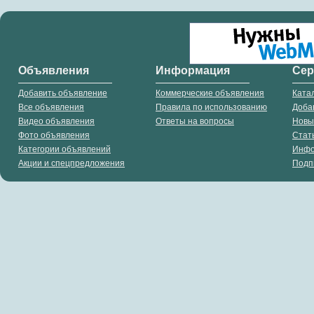
Объявления
Информация
Се
Добавить объявление
Коммерческие объявления
Ката
Все объявления
Правила по использованию
Доба
Видео объявления
Ответы на вопросы
Новы
Фото объявления
Стат
Категории объявлений
Инф
Акции и спецпредложения
Подп