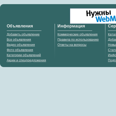
Объявления
Информация
Се
Добавить объявление
Коммерческие объявления
Ката
Все объявления
Правила по использованию
Доба
Видео объявления
Ответы на вопросы
Новы
Фото объявления
Стат
Категории объявлений
Инф
Акции и спецпредложения
Подп