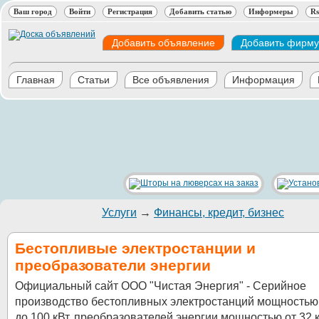
Ваш город
Войти
Регистрация
Добавить статью
Информеры
Rs
Добавить объявление
Добавить фирму
Главная
Статьи
Все объявления
Информация
Услуги
→
Финансы, кредит, бизнес
Бестопливые электростанции и
преобразователи энергии
Официальный сайт ООО "Чистая Энергия" - Серийное
производство бестопливных электростанций мощностью 
до 100 кВт, преобразователей энергии мощностью от 32 к