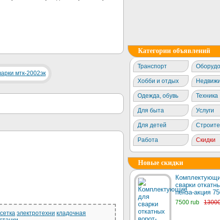
Категории объявлений
Транспорт
Оборудо
Хобби и отдых
Недвижи
Одежда, обувь
Техника
Для быта
Услуги
Для детей
Строите
Работа
Скидки
Новые скидки
Комплектующи
сварки откатны
пенза-акция 75
7500 rub
1300
сетка
электротехни
кладочная