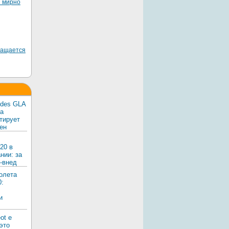
я мирно
ращается
edes GLA
ка
тирует
ен
20 в
нии: за
-внед
олета
0:
и
ot e
 это