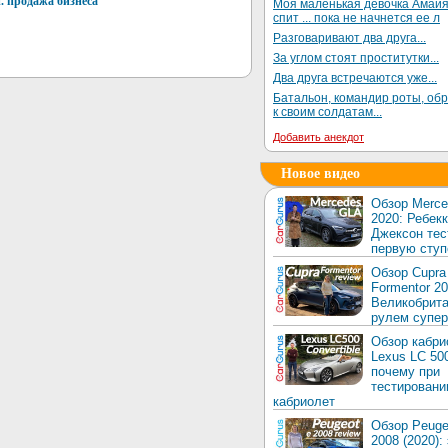
. продажа бизнеса
Моя маленькая девочка Амай
спит ... пока не начнется ее л
Разговаривают два друга...
За углом стоят проститутки...
Два друга встречаются уже...
Батальон, командир роты, об
к своим солдатам...
Добавить анекдот
Новое видео
Обзор Merc
2020: Ребек
Джексон тес
первую ступ
Обзор Cupra
Formentor 20
Великобрита
рулем супер
Обзор кабри
Lexus LC 50
почему при
тестировани
кабриолет
Обзор Peuge
2008 (2020):