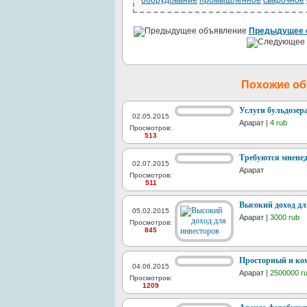
оборудование
промышленное
сварочное
Предыдущее 
Похожие о
Услуги бульдозера
02.05.2015
Арарат |
4 rub
Просмотров:
513
Требуются мнене
02.07.2015
Арарат
Просмотров:
511
Высокий доход дл
05.02.2015
Арарат |
3000 rub
Просмотров:
845
Просторный и ко
04.06.2015
Арарат |
2500000 r
Просмотров:
1209