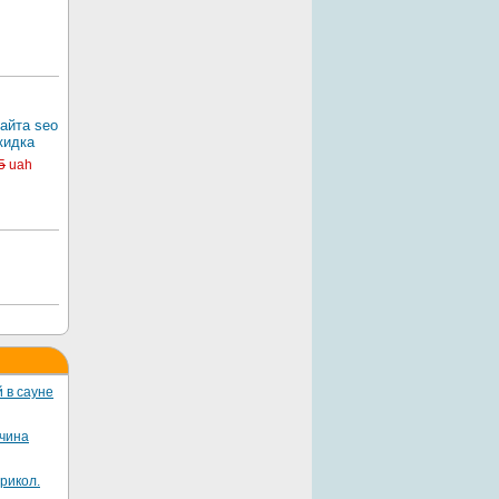
айта seo
кидка
5
uah
 в сауне
жчина
рикол.