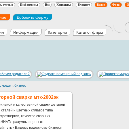
ь статью
Информеры
Rss
Контакты
Блокнот
Видео
Фото
О
ние
Добавить фирму
ия
Информация
Категории
Каталог фирм
 кредит, бизнес
орной сварки мтк-2002эк
ильной и качественной сварки деталей
 сталей и цветных сплавов типа
троэнергии, качество сварных
«НИАТ», разумные цены от
ый путь к Вашему надежному бизнесу.