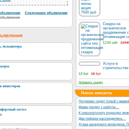
станки
объявление
Следующее объявление
Скидка на
органическое
продвижение с
бъявления
оптимизация с
1234 uah
1234
, экскаватора
Услуги в
джеры.
строительстве
10 byr
15
byr
Добавить скидку
я инвесторов
Новые анекдоты
Петрюкас сидит голый с мамой
Мама уходит с работы....
мфортный хостел
К сексопатологу подходит му
ub
Два пифара рассердились....
Атака канадского крокодила. П