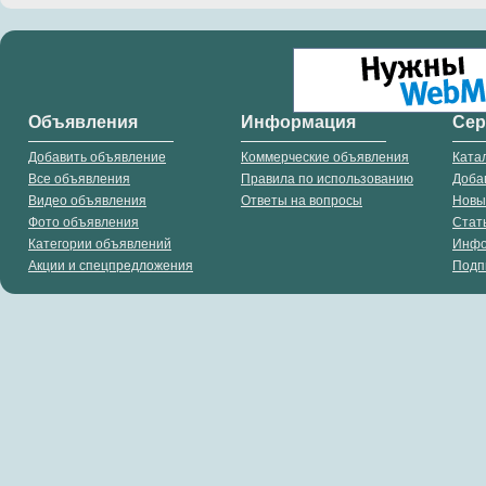
Объявления
Информация
Се
Добавить объявление
Коммерческие объявления
Ката
Все объявления
Правила по использованию
Доба
Видео объявления
Ответы на вопросы
Новы
Фото объявления
Стат
Категории объявлений
Инф
Акции и спецпредложения
Подп