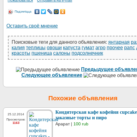
Пожаловаться
Отправить на e-mail
Падзяліцца
Оставить своё мнение
Поисковые теги для данного объявления:
янтарная
ра
калия
теплицы
овощи
капуста
гумат
агро
прочее
рапс
красоты
пшеница
салоны
подсолнечник
Предыдущее объявле
Следующее объявление
Похожие объявления
Кондитерская кафе кофейня cupcakes
25.12.2014
заказные торты и пиро
Просмотров:
1163
Арарат |
100 rub