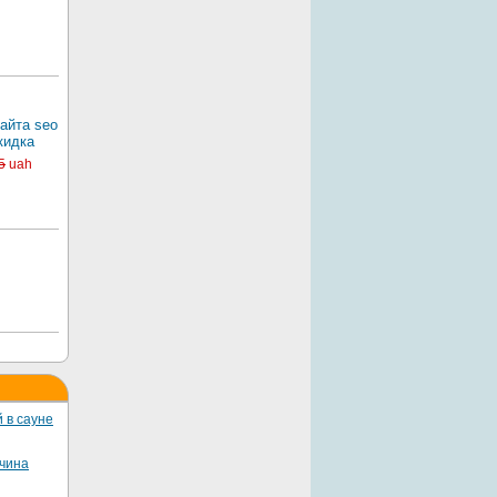
айта seo
кидка
5
uah
 в сауне
жчина