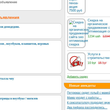
бъявления
Скидка на
органическое
ов домодедово.
продвижение с
оптимизация с
1234 uah
1234
ов , ноутбуков, планшетов, игровых
Услуги в
строительстве
10 byr
15
byr
Добавить скидку
еталла чпу
Новые анекдоты
Петрюкас сидит голый с мамой
Мама уходит с работы....
атрицы в ноутбуке / могилев
К сексопатологу подходит му
Два пифара рассердились....