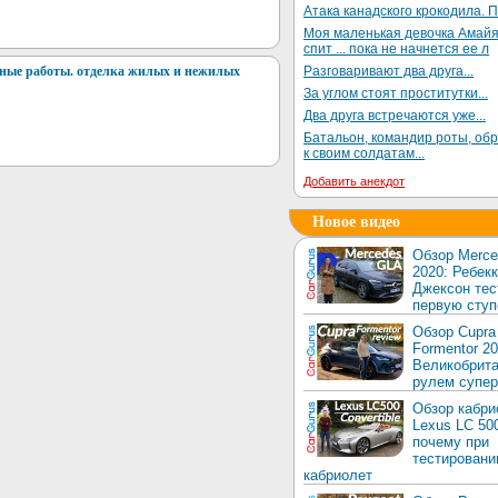
Атака канадского крокодила. П
Моя маленькая девочка Амай
спит ... пока не начнется ее л
ные работы. отделка жилых и нежилых
Разговаривают два друга...
За углом стоят проститутки...
Два друга встречаются уже...
Батальон, командир роты, об
к своим солдатам...
Добавить анекдот
Новое видео
Обзор Merc
2020: Ребек
Джексон тес
первую ступ
Обзор Cupra
Formentor 20
Великобрита
рулем супер
Обзор кабри
Lexus LC 50
почему при
тестировани
кабриолет