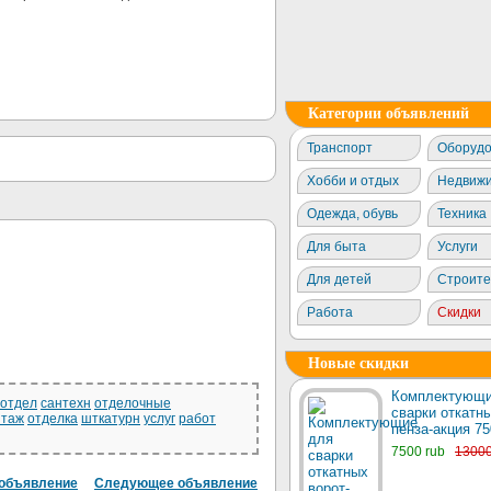
Категории объявлений
Транспорт
Оборудо
Хобби и отдых
Недвижи
Одежда, обувь
Техника
Для быта
Услуги
Для детей
Строите
Работа
Скидки
Новые скидки
Комплектующи
отдел
сантехн
отделочные
сварки откатны
нтаж
отделка
шткатурн
услуг
работ
пенза-акция 75
7500 rub
1300
объявление
Следующее объявление