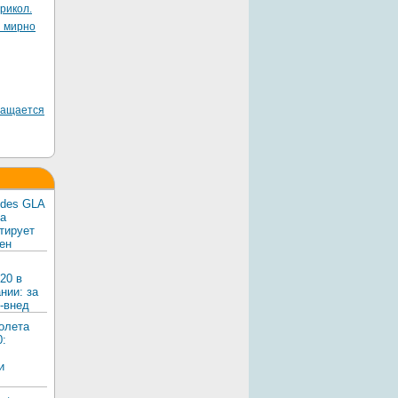
рикол.
я мирно
ращается
edes GLA
ка
тирует
ен
20 в
нии: за
-внед
олета
0:
и