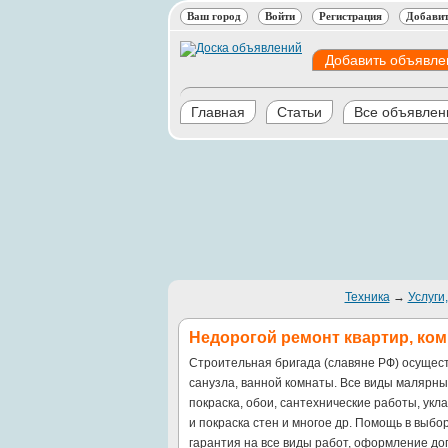
Ваш город
Войти
Регистрация
Добавит
Добавить объявле
Главная
Статьи
Все объявлен
Техника
→
Услуги,
Недорогой ремонт квартир, ко
Строительная бригада (славяне РФ) осущест
санузла, ванной комнаты. Все виды малярны
покраска, обои, сантехнические работы, укл
и покраска стен и многое др. Помощь в выбо
гарантия на все виды работ, оформление до