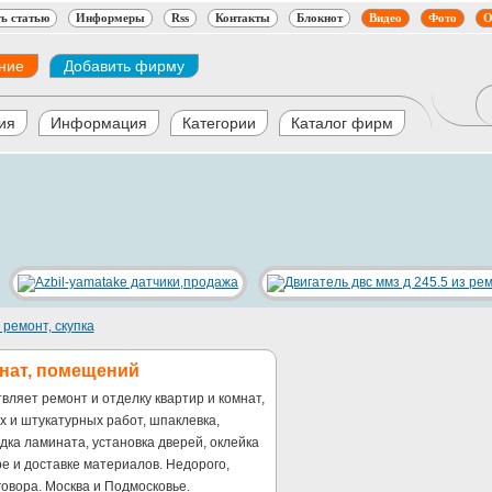
ь статью
Информеры
Rss
Контакты
Блокнот
Видео
Фото
О
ние
Добавить фирму
ия
Информация
Категории
Каталог фирм
 ремонт, скупка
мнат, помещений
вляет ремонт и отделку квартир и комнат,
х и штукатурных работ, шпаклевка,
адка ламината, установка дверей, оклейка
ре и доставке материалов. Недорого,
говора. Москва и Подмосковье.