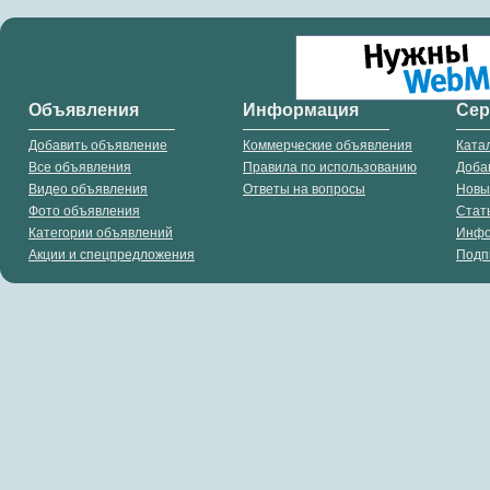
Объявления
Информация
Се
Добавить объявление
Коммерческие объявления
Ката
Все объявления
Правила по использованию
Доба
Видео объявления
Ответы на вопросы
Новы
Фото объявления
Стат
Категории объявлений
Инф
Акции и спецпредложения
Подп