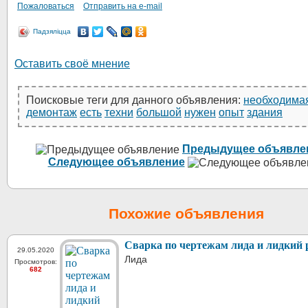
Пожаловаться
Отправить на e-mail
Падзяліцца
Оставить своё мнение
Поисковые теги для данного объявления:
необходима
демонтаж
есть
техни
большой
нужен
опыт
здания
Предыдущее объявле
Следующее объявление
Похожие объявления
Сварка по чертежам лида и лидкий 
29.05.2020
Лида
Просмотров:
682