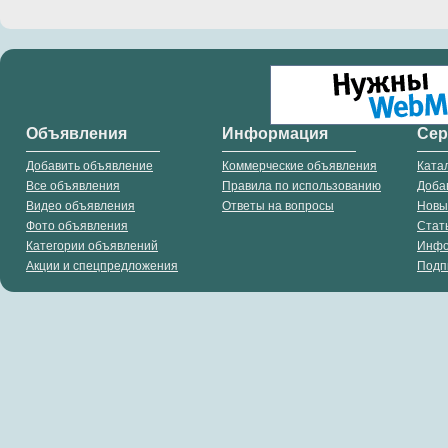
Объявления
Информация
Се
Добавить объявление
Коммерческие объявления
Ката
Все объявления
Правила по использованию
Доба
Видео объявления
Ответы на вопросы
Новы
Фото объявления
Стат
Категории объявлений
Инф
Акции и спецпредложения
Подп