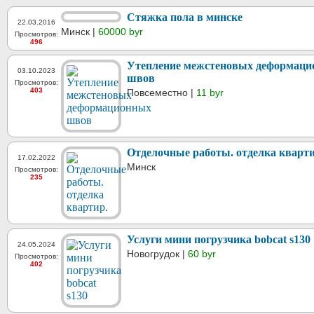
Стяжка пола в минске
22.03.2016
Минск |
60000 byr
Просмотров:
496
Утепление межстеновых деформац
03.10.2023
швов
Просмотров:
403
Повсеместно |
11 byr
Отделочные работы. отделка кварти
17.02.2022
Минск
Просмотров:
235
Услуги мини погрузчика bobcat s130
24.05.2024
Новогрудок |
60 byr
Просмотров:
402