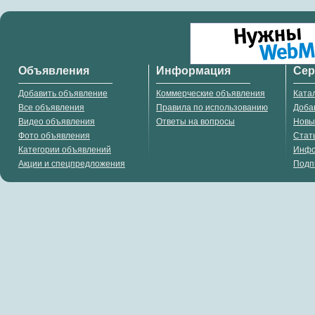
Объявления
Информация
Се
Добавить объявление
Коммерческие объявления
Ката
Все объявления
Правила по использованию
Доба
Видео объявления
Ответы на вопросы
Новы
Фото объявления
Стат
Категории объявлений
Инф
Акции и спецпредложения
Подп