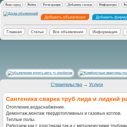
Ваш город
Войти
Регистрация
Добавить статью
Информеры
Rs
Добавить объявление
Добавить фирму
Главная
Статьи
Все объявления
Информация
Строительство
→
Услуги
Сантеника сварка труб лида и лидкий р
Отопление,водаснабжение.
Демонтаж,монтаж твердотопливных и газовых котлов.
Теплые полы.
Работаем как с пластикам так и с металическими трубам