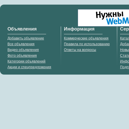
Объявления
Информация
Се
Добавить объявление
Коммерческие объявления
Ката
Все объявления
Правила по использованию
Доба
Видео объявления
Ответы на вопросы
Новы
Фото объявления
Стат
Категории объявлений
Инф
Акции и спецпредложения
Подп