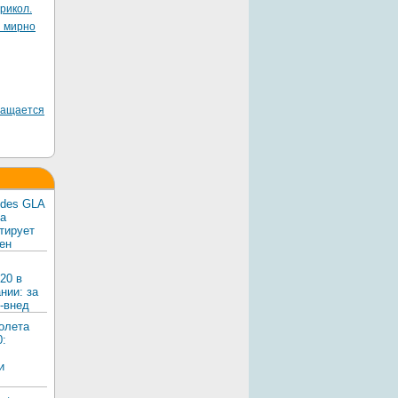
рикол.
я мирно
ращается
edes GLA
ка
тирует
ен
20 в
нии: за
-внед
олета
0:
и