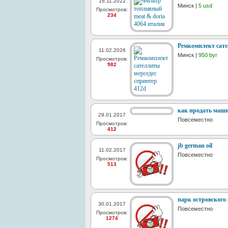
16.11.2022
Минск |
5 usd
Просмотров:
234
Ремкомплект сате
11.02.2026
Минск |
950 byr
Просмотров:
982
как продать маш
29.01.2017
Повсеместно
Просмотров:
412
jb german oil
11.02.2017
Повсеместно
Просмотров:
513
парк островского
30.01.2017
Повсеместно
Просмотров:
1274