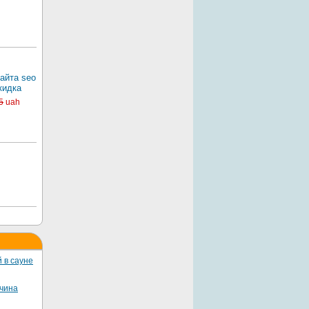
айта seo
кидка
5
uah
 в сауне
жчина