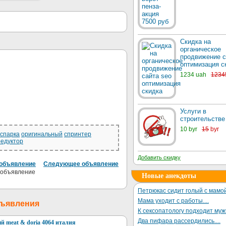
Скидка на
органическое
продвижение с
оптимизация с
1234 uah
1234
Услуги в
строительстве
10 byr
15
byr
спарка
оригинальный
спринтер
редуктор
Добавить скидку
объявление
Следующее объявление
Новые анекдоты
Петрюкас сидит голый с мамой
Мама уходит с работы....
бъявления
К сексопатологу подходит му
Два пифара рассердились....
 meat & doria 4064 италия