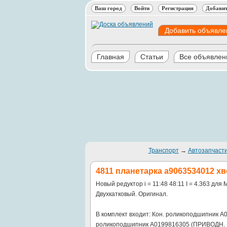
Ваш город
Войти
Регистрация
Добавит
Добавить объявле
Главная
Статьи
Все объявлен
Транспорт
→
Автозапчасти
4811 планетарка a9063534012 х
Новый редуктор i = 11:48 48:11 I = 4.363 д
Двухкатковый. Оригинал.
В комплект входит: Кон. роликоподшипник 
роликоподшипник A0199816305 (ПРИВОДН. 