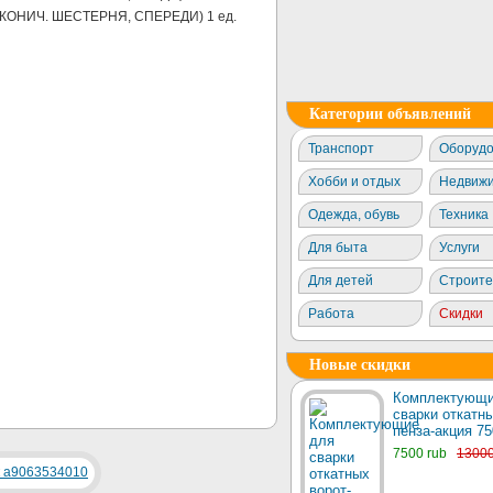
 КОНИЧ. ШЕСТЕРНЯ, СПЕРЕДИ) 1 ед.
Категории объявлений
Транспорт
Оборудо
Хобби и отдых
Недвижи
Одежда, обувь
Техника
Для быта
Услуги
Для детей
Строите
Работа
Скидки
Новые скидки
Комплектующи
сварки откатны
пенза-акция 75
7500 rub
1300