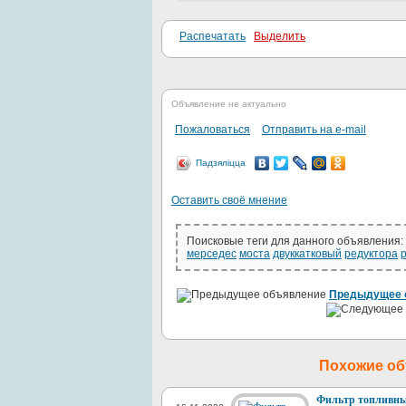
Распечатать
Выделить
Объявление не актуально
Пожаловаться
Отправить на e-mail
Падзяліцца
Оставить своё мнение
Поисковые теги для данного объявления:
мерседес
моста
двуккатковый
редуктора
Предыдущее 
Похожие о
Фильтр топливный