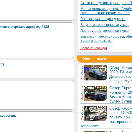
Атака канадского крокодила. П
Моя маленькая девочка Амай
спит ... пока не начнется ее л
Разговаривают два друга...
За углом стоят проститутки...
ллиты мерседес спринтер 412d
Два друга встречаются уже...
Батальон, командир роты, об
к своим солдатам...
Добавить анекдот
Новое видео
ину
Обзор Merc
2020: Ребек
Джексон тес
первую ступ
Обзор Cupra
Formentor 20
Великобрита
рулем супер
Обзор кабри
Lexus LC 50
 коростень
почему при
тестировани
кабриолет