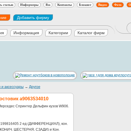
ь статью
Информеры
Rss
Контакты
Блокнот
Видео
Фото
О
ние
Добавить фирму
ия
Информация
Категории
Каталог фирм
 и аксессуары
→
Другое
востовик a9063534010
ля Мерседес Спринтер Дельфин кузов W906.
A0199816405 2 ед (ДИФФЕРЕНЦИАЛ), кон.
КОНИЧ. ШЕСТЕРНЯ, СЗАДИ) и Кон.